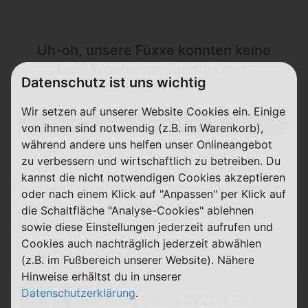
Uh-oh, unsere Füxxe konnten keine
Tarif-Ergebnisse für die Filter-
Datenschutz ist uns wichtig
Einstellung finden.
Wir setzen auf unserer Website Cookies ein. Einige
Filter zurücksetzen
von ihnen sind notwendig (z.B. im Warenkorb),
während andere uns helfen unser Onlineangebot
zu verbessern und wirtschaftlich zu betreiben. Du
kannst die nicht notwendigen Cookies akzeptieren
Eine Alternative im Telefónica-Netz wäre übrigens das
oder nach einem Klick auf "Anpassen" per Klick auf
Galaxy S22 im o2 Basic
oder mit 5G in weiteren
die Schaltfläche "Analyse-Cookies" ablehnen
Vertragsangeboten:
sowie diese Einstellungen jederzeit aufrufen und
Cookies auch nachträglich jederzeit abwählen
(z.B. im Fußbereich unserer Website). Nähere
Weiterlesen
Hinweise erhältst du in unserer
beendet
Datenschutzerklärung
.
Samsung Galaxy S22 für 69 €