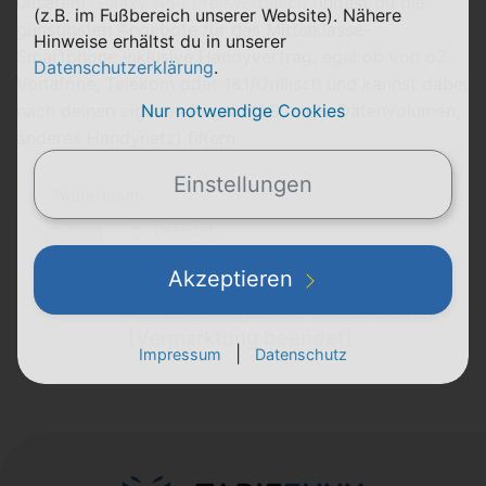
unserem
Galaxy A54 Preisvergleich
findest du die
(z.B. im Fußbereich unserer Website). Nähere
günstigsten Angebote für das Mittelklasse-
Hinweise erhältst du in unserer
Smartphone inklusive Handyvertrag, egal ob von o2,
Datenschutzerklärung
.
Vodafone, Telekom oder 1&1/Drillisch und kannst dabei
Nur notwendige Cookies
nach deinen eigenen Regeln (5G, mehr Datenvolumen,
anderes Handynetz) filtern.
Einstellungen
Weiterlesen
beendet
Samsung Galaxy A54 mit
Akzeptieren
Vertrag im Preisvergleich:
Aktuelle Angebote im Überblick
[Vermarktung beendet]
|
Impressum
Datenschutz