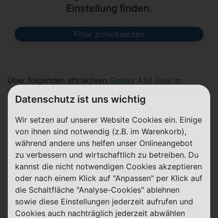
Einstellung finden.
Filter zurücksetzen
Über folgenden attraktiven
Galaxy A54 Deal im
Telefónica-Netz
haben wir ebenfalls bereits berichtet:
Datenschutz ist uns wichtig
Weiterlesen
Wir setzen auf unserer Website Cookies ein. Einige
von ihnen sind notwendig (z.B. im Warenkorb),
beendet
während andere uns helfen unser Onlineangebot
Samsung Galaxy A54 für 29 €
zu verbessern und wirtschaftlich zu betreiben. Du
zum Telefónica green LTE 6 GB
kannst die nicht notwendigen Cookies akzeptieren
für 9,99 € im Monat
oder nach einem Klick auf "Anpassen" per Klick auf
die Schaltfläche "Analyse-Cookies" ablehnen
sowie diese Einstellungen jederzeit aufrufen und
Solltest du andere Voreinstellungen bevorzugen: Mit
Cookies auch nachträglich jederzeit abwählen