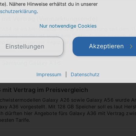
te). Nähere Hinweise erhältst du in unserer
schutzerklärung
.
 mit Vertrag (Vermarktungsende)
Nur notwendige Cookies
y A54 ist als Mittelklasse-Modell von Samsung seit dem 
ehmenden) Händler ist sogar eine Gratis-Zugabe möglich: Ga
p bei rechtzeitiger Registrierung sichern. Wir zeigen dir d
Akzeptieren
Einstellungen
s
Samsung Galaxy A36
.
Impressum
|
Datenschutz
mit Vertrag im Preisvergleich
chwistermodellen Galaxy A26 sowie Galaxy A56 wurde A
 A36 vorgestellt. Mit 128 GB Speicher soll es laut Hers
ch dürften hier Angebote fürs Galaxy A36 mit Vertrag zw
besten Tarife.