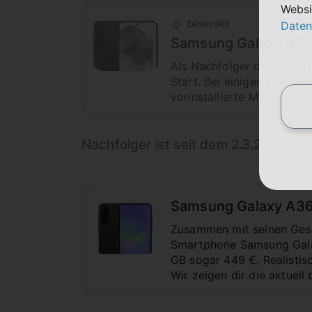
Websi
beendet
Daten
Samsung Galaxy A55
Als Nachfolger des Galax
Start. Bei einigen (teiln
vorinstallierte Members Ap
Nachfolger ist seit dem 2.3.2025 da
Samsung Galaxy A36 
Zusammen mit seinen Ges
Smartphone Samsung Galaxy
GB sogar 449 €. Realistis
Wir zeigen dir die aktuell 