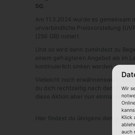
5G
.
Am 11.3.2024 wurde es gemeinsam mi
unverbindliche Preisvorstellung (UV
(256 GB) notiert.
Und so wird dann zumindest zu Beg
einem gefragteren Angebot als im La
kontinuierlich sinken werden.
Dat
Vielleicht noch erwähnenswert: Dire
du dich rechtzeitig nach dem Kauf de
Wir s
notwe
diese Aktion aber nun einmal vorbe
Onlin
kanns
Klick
Hier findest du übrigens den großen
ableh
auch 