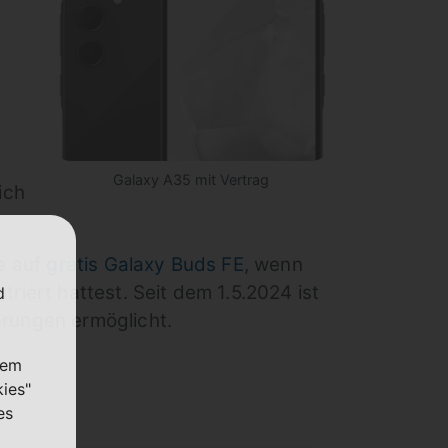
u
Galaxy A35 mit Vertrag
ich
ce auf
gratis Galaxy Buds FE
, wenn
iert hattest. Seit dem 1.5.2024 ist
d
erungen ermöglicht.
nem
kies"
es