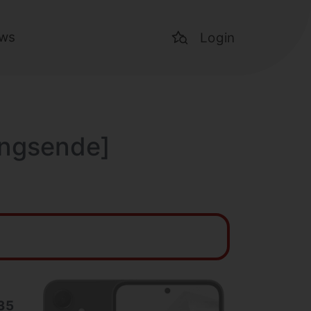
ws
Login
ungsende]
35