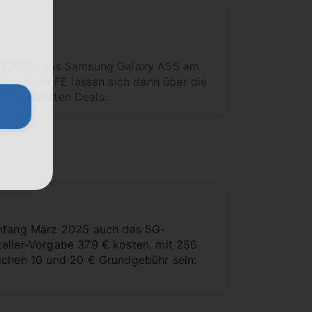
11.3.2024 das Samsung Galaxy A55 am
laxy Buds FE lassen sich dann über die
ie aktuellsten Deals.
nfang März 2025 auch das 5G-
teller-Vorgabe 379 € kosten, mit 256
ischen 10 und 20 € Grundgebühr sein: