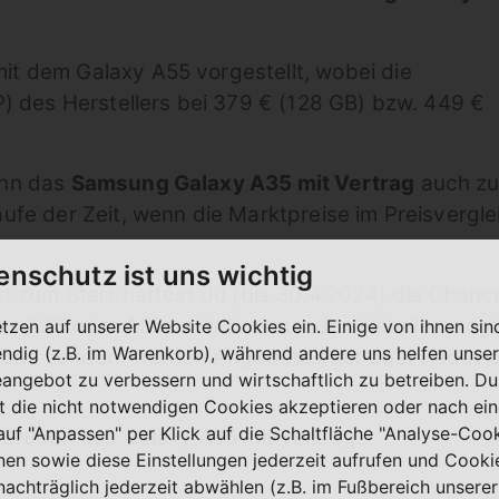
t dem Galaxy A55 vorgestellt, wobei die
P) des Herstellers bei 379 € (128 GB) bzw. 449 €
inn das
Samsung Galaxy A35 mit Vertrag
auch z
ufe der Zeit, wenn die Marktpreise im Preisvergle
enschutz ist uns wichtig
kt zum Start hattest du (bis 30.4.2024) die Chan
s A35 oder A55 bei teilnehmenden Händlern registr
etzen auf unserer Website Cookies ein. Einige von ihnen sin
ndig (z.B. im Warenkorb), während andere uns helfen unser
i, und seitdem werden Angebote eher über Reduzi
eangebot zu verbessern und wirtschaftlich zu betreiben. Du
t die nicht notwendigen Cookies akzeptieren oder nach ei
 auf "Anpassen" per Klick auf die Schaltfläche "Analyse-Coo
 Bruder, das
Galaxy A55 mit Vertrag
.
nen sowie diese Einstellungen jederzeit aufrufen und Cooki
nachträglich jederzeit abwählen (z.B. im Fußbereich unserer