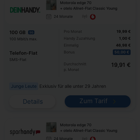
Motorola edge 70
+ otelo Allnet-Flat Classic Young
24 Monate
Pro Monat
19,99 €
100 GB
5G
Handy Zuzahlung
1,00 €
100 Mbit/s max.
Einmalig
46,98 €
Bonus
50,00 €
Telefon-Flat
SMS-Flat
Durchschnitt
19,91 €
p. Monat
Junge Leute
Exklusiv für alle unter 29 Jahren
Zum Tarif
Details
Motorola edge 70
+ otelo Allnet-Flat Classic Young
24 Monate