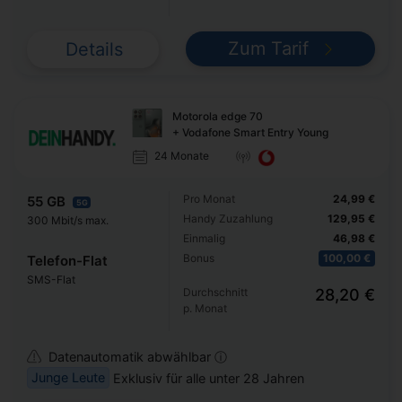
Zum Tarif
Details
Motorola edge 70
+ Vodafone Smart Entry Young
24 Monate
Pro Monat
24,99 €
55 GB
5G
Handy Zuzahlung
129,95 €
300 Mbit/s max.
Einmalig
46,98 €
Bonus
100,00 €
Telefon-Flat
SMS-Flat
Durchschnitt
28,20 €
p. Monat
Datenautomatik abwählbar ⓘ
Junge Leute
Exklusiv für alle unter 28 Jahren