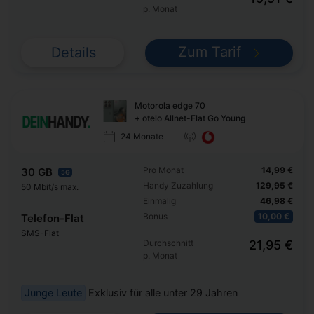
p. Monat
Zum Tarif
Details
Motorola edge 70
+ otelo Allnet-Flat Go Young
24 Monate
Pro Monat
14,99 €
30 GB
5G
Handy Zuzahlung
129,95 €
50 Mbit/s max.
Einmalig
46,98 €
Bonus
10,00 €
Telefon-Flat
SMS-Flat
Durchschnitt
21,95 €
p. Monat
Junge Leute
Exklusiv für alle unter 29 Jahren