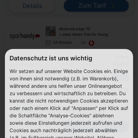
Zum Tarif
Details
Motorola edge 70
+ otelo Allnet-Flat Go Young
24 Monate
Datenschutz ist uns wichtig
Pro Monat
14,99 €
30 GB
5G
Handy Zuzahlung
129,95 €
50 Mbit/s max.
Wir setzen auf unserer Website Cookies ein. Einige
Einmalig
46,98 €
Bonus
10,00 €
von ihnen sind notwendig (z.B. im Warenkorb),
Telefon-Flat
SMS-Flat
während andere uns helfen unser Onlineangebot
Durchschnitt
21,95 €
zu verbessern und wirtschaftlich zu betreiben. Du
p. Monat
kannst die nicht notwendigen Cookies akzeptieren
oder nach einem Klick auf "Anpassen" per Klick auf
Junge Leute
Exklusiv für alle unter 29 Jahren
die Schaltfläche "Analyse-Cookies" ablehnen
sowie diese Einstellungen jederzeit aufrufen und
Zum Tarif
Details
Cookies auch nachträglich jederzeit abwählen
(z.B. im Fußbereich unserer Website). Nähere