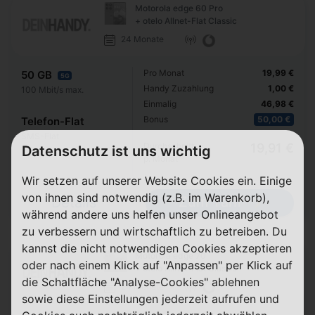
Motorola edge 60 Pro
+ otelo Allnet-Flat Classic
24 Monate
Pro Monat
19,99 €
50 GB
5G
Handy Zuzahlung
1,00 €
100 Mbit/s max.
Einmalig
46,98 €
Bonus
50,00 €
Telefon-Flat
SMS-Flat
Durchschnitt
19,91 €
Datenschutz ist uns wichtig
p. Monat
Wir setzen auf unserer Website Cookies ein. Einige
von ihnen sind notwendig (z.B. im Warenkorb),
Zum Tarif
Details
während andere uns helfen unser Onlineangebot
zu verbessern und wirtschaftlich zu betreiben. Du
kannst die nicht notwendigen Cookies akzeptieren
Motorola edge 70
oder nach einem Klick auf "Anpassen" per Klick auf
+ otelo Allnet-Flat Classic
die Schaltfläche "Analyse-Cookies" ablehnen
24 Monate
sowie diese Einstellungen jederzeit aufrufen und