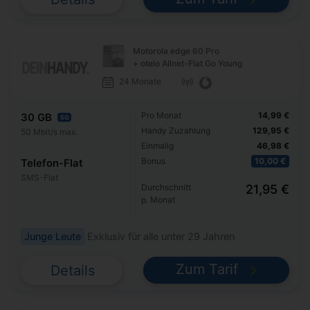
Motorola edge 60 Pro
+ otelo Allnet-Flat Go Young
24 Monate
Pro Monat
14,99 €
30 GB
5G
Handy Zuzahlung
129,95 €
50 Mbit/s max.
Einmalig
46,98 €
Bonus
10,00 €
Telefon-Flat
SMS-Flat
Durchschnitt
21,95 €
p. Monat
Junge Leute
Exklusiv für alle unter 29 Jahren
Zum Tarif
Details