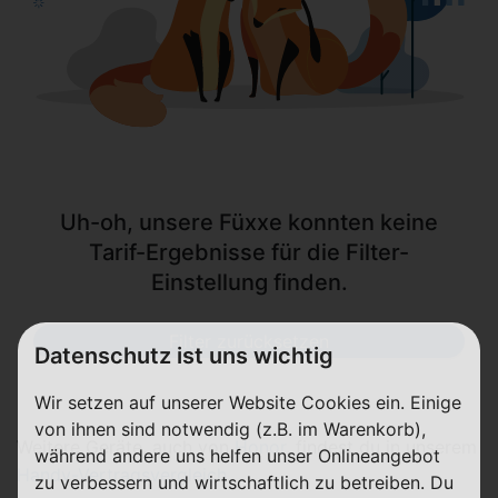
Uh-oh, unsere Füxxe konnten keine
Tarif-Ergebnisse für die Filter-
Einstellung finden.
Filter zurücksetzen
Datenschutz ist uns wichtig
Wir setzen auf unserer Website Cookies ein. Einige
von ihnen sind notwendig (z.B. im Warenkorb),
Weitere Geräte, auch von
Honor
, findest du in unserem
während andere uns helfen unser Onlineangebot
Handy-Vertragsvergleich
.
zu verbessern und wirtschaftlich zu betreiben. Du