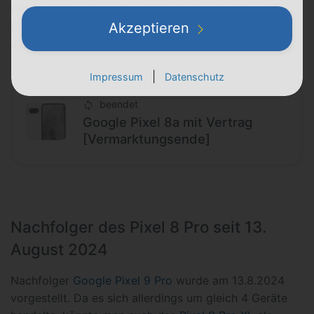
Pro erscheinen im selben Jahr, in dem das
Google
Pixel 7a
(!) vorgestellt wird. Das
Google Pixel 8a
kam
Akzeptieren
also im Frühjahr 2024.
|
Impressum
Datenschutz
beendet
Google Pixel 8a mit Vertrag
[Vermarktungsende]
Nachfolger des Pixel 8 Pro seit 13.
August 2024
Nachfolger
Google Pixel 9 Pro
wurde am 13.8.2024
vorgestellt. Da es sich allerdings um gleich 4 Geräte