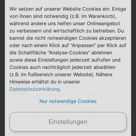
Pixel 8 Pro im Vodafone-Netz
Wir setzen auf unserer Website Cookies ein. Einige
[Vermarktungsende]
von ihnen sind notwendig (z.B. im Warenkorb),
während andere uns helfen unser Onlineangebot
zu verbessern und wirtschaftlich zu betreiben. Du
kannst die nicht notwendigen Cookies akzeptieren
oder nach einem Klick auf "Anpassen" per Klick auf
Der kleine Bruder ist hier bei uns im Vergleich zu
die Schaltfläche "Analyse-Cookies" ablehnen
finden:
sowie diese Einstellungen jederzeit aufrufen und
Cookies auch nachträglich jederzeit abwählen
(z.B. im Fußbereich unserer Website). Nähere
beendet
Hinweise erhältst du in unserer
Google Pixel 8 mit Vertrag: Das
Datenschutzerklärung
.
Vermarktungsende ist erreicht
Nur notwendige Cookies
Vor der Pixel-8-Generation wurde übrigens die kleine
Einstellungen
a-Variante vorgestellt. Allerdings trägt diese dann noch
das Vorserienkürzel, soll heißen: Pixel 8 und Pixel 8