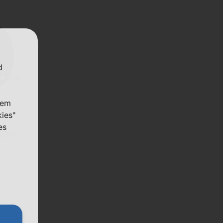
d
nem
kies"
es