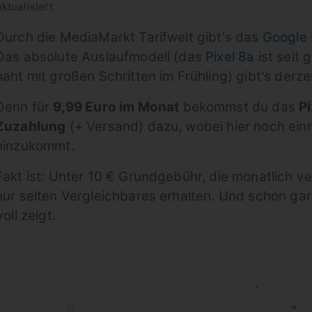
ktualisiert
Durch die MediaMarkt Tarifwelt gibt's das
Google 
Das absolute Auslaufmodell (das
Pixel 8a
ist seit 
naht mit großen Schritten im Frühling) gibt's derze
Denn für
9,99 Euro im Monat
bekommst du das
Pi
Zuzahlung
(+ Versand) dazu, wobei hier noch ein
hinzukommt.
Fakt ist: Unter 10 € Grundgebühr, die monatlich v
nur selten Vergleichbares erhalten. Und schon gar
ll zeigt.