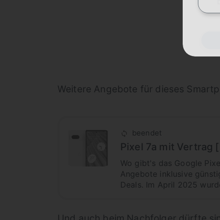
Weitere Angebote für dieses Smartph
beendet
Pixel 7a mit Vertra
Wo gibt's das Google Pixe
Angebote inklusive günsti
Deals. Im April 2025 wurd
Und auch beim Nachfolger dürfte si