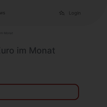
ws
Login
 im Monat
 Euro im Monat