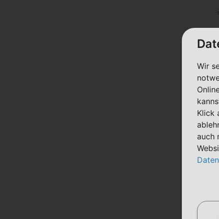
Dat
Wir s
notwe
Onlin
kanns
Klick
ableh
auch 
Websi
Daten