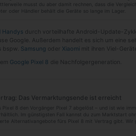
Mittlerweile musst du aber damit rechnen, dass die Vergle
eter oder Händler behält die Geräte so lange im Lager.
l Handys
durch vorteilhafte Android-Update-Zykl
se Google. Außerdem handelt es sich um eine se
s bspw.
Samsung
oder
Xiaomi
mit ihren Viel-Gerät
 dem
Google Pixel 8
die Nachfolgergeneration.
ertrag: Das Vermarktungsende ist erreicht
s Pixel 8 den Vorgänger Pixel 7 abgelöst – und ist wie i
rhältlich. Im günstigsten Fall kannst du zum Marktstart o
rte Alternativangebote fürs Pixel 8 mit Vertrag gibt. Wir 