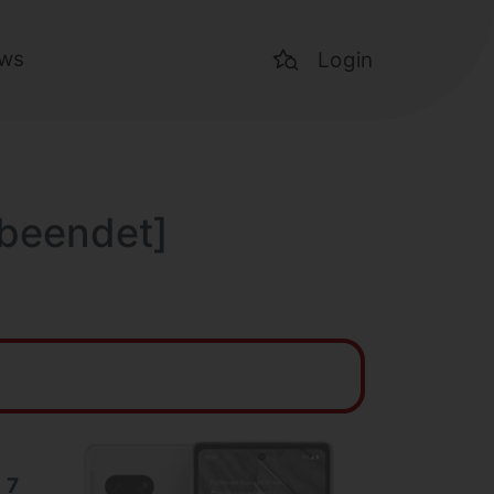
ws
Login
[beendet]
 7