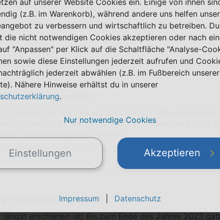
etzen auf unserer Website Cookies ein. Einige von ihnen sin
ndig (z.B. im Warenkorb), während andere uns helfen unser
einer Bruder, erst 2023 gestartet) oder aber ebe
eangebot zu verbessern und wirtschaftlich zu betreiben. Du
t die nicht notwendigen Cookies akzeptieren oder nach ei
 auf "Anpassen" per Klick auf die Schaltfläche "Analyse-Coo
nen sowie diese Einstellungen jederzeit aufrufen und Cooki
nachträglich jederzeit abwählen (z.B. im Fußbereich unserer
te). Nähere Hinweise erhältst du in unserer
g [Vermarktungsende]
schutzerklärung
.
l 7a gerade mit Vertrag am günstigsten? Mit unserem Preisv
Nur notwendige Cookies
gen Tarifen auf Anhieb: Einfach Datenvolumen und Netz au
e das Vermarktungsende erreicht.
Akzeptieren
Einstellungen
Impressum
|
Datenschutz
rag [Vermarktungsende]
 längst erschienen ist: Bis zum Ende des Jahres 2023 ga