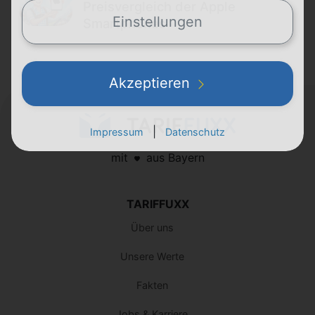
Preisvergleich der Apple
Einstellungen
Smartphones
Akzeptieren
|
Impressum
Datenschutz
mit
aus Bayern
TARIFFUXX
Über uns
Unsere Werte
Fakten
Jobs & Karriere