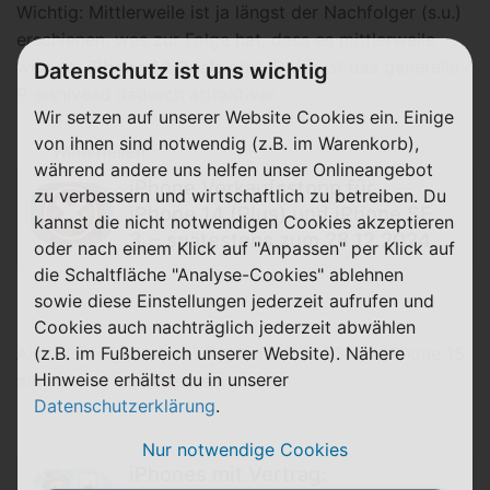
Wichtig: Mittlerweile ist ja längst der Nachfolger (s.u.)
erschienen, was zur Folge hat, dass es mittlerweile
weniger
iPhone 14 Deals
gibt. Dafür ist das generelle
Datenschutz ist uns wichtig
Preisniveau dadurch attraktiver.
Wir setzen auf unserer Website Cookies ein. Einige
von ihnen sind notwendig (z.B. im Warenkorb),
Weiterlesen
während andere uns helfen unser Onlineangebot
iPhone Verkaufsstopp für
zu verbessern und wirtschaftlich zu betreiben. Du
iPhone 14 (Plus) und iPhone SE
kannst die nicht notwendigen Cookies akzeptieren
3 − spätestens zum 28.12.2024
oder nach einem Klick auf "Anpassen" per Klick auf
die Schaltfläche "Analyse-Cookies" ablehnen
sowie diese Einstellungen jederzeit aufrufen und
Cookies auch nachträglich jederzeit abwählen
(z.B. im Fußbereich unserer Website). Nähere
Als Nachfolger ist seit September 2023 das
iPhone 15
Hinweise erhältst du in unserer
mit Vertrag
zu benennen.
Datenschutzerklärung
.
Nur notwendige Cookies
iPhones mit Vertrag: