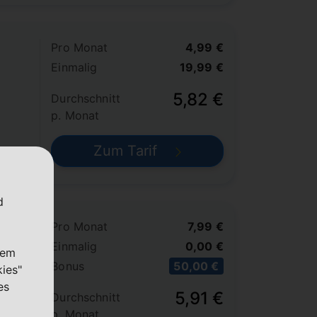
Pro Monat
4,99 €
Einmalig
19,99 €
5,82 €
Durchschnitt
p. Monat
Zum Tarif
d
Pro Monat
7,99 €
Einmalig
0,00 €
nem
Bonus
50,00 €
kies"
es
5,91 €
Durchschnitt
p. Monat