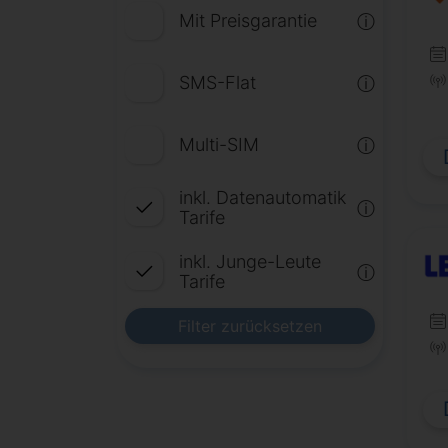
Mit Preisgarantie
ⓘ
SMS-Flat
ⓘ
Multi-SIM
ⓘ
inkl. Datenautomatik
ⓘ
Tarife
inkl. Junge-Leute
ⓘ
Tarife
Filter zurücksetzen