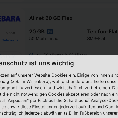
Allnet 20 GB Flex
20 GB
Telefon-Flat
5G
1 Monat
50 Mbit/s max.
SMS-Flat
inkl. 50 Minuten in 50 Länder
Details
enschutz ist uns wichtig
etzen auf unserer Website Cookies ein. Einige von ihnen sin
ndig (z.B. im Warenkorb), während andere uns helfen unser
allmobil Flat Pro 45
eangebot zu verbessern und wirtschaftlich zu betreiben. Du
t die nicht notwendigen Cookies akzeptieren oder nach ei
45 GB
Telefon-Flat
 auf "Anpassen" per Klick auf die Schaltfläche "Analyse-Coo
5G
24 Monate
nen sowie diese Einstellungen jederzeit aufrufen und Cooki
100 Mbit/s max.
SMS-Flat
nachträglich jederzeit abwählen (z.B. im Fußbereich unserer