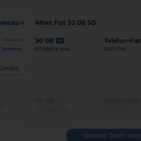
Allnet Flat 30 GB 5G
30 GB
Telefon-Flat
24 Monate
5G
50 Mbit/s max.
SMS-Flat
Details
35 GB
Telefon-Flat
5G
50 Mbit/s max.
SMS-Flat
Weitere Tarife anz