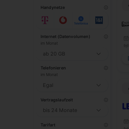
Handynetze
ⓘ
Internet (Datenvolumen)
ⓘ
im Monat
Telefonieren
ⓘ
im Monat
Vertragslaufzeit
ⓘ
Tarifart
ⓘ