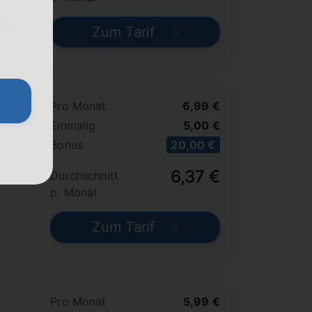
me
Zum Tarif
Pro Monat
6,99 €
Einmalig
5,00 €
Bonus
20,00 €
6,37 €
Durchschnitt
p. Monat
Zum Tarif
Pro Monat
5,99 €