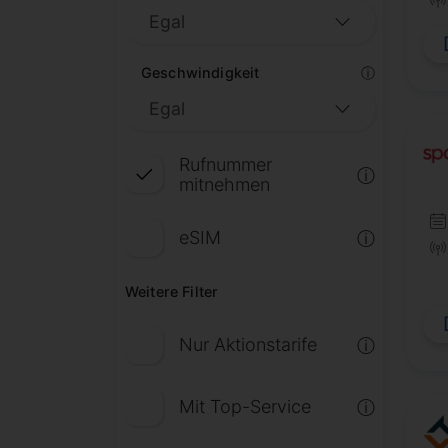
Geschwindigkeit
ⓘ
Rufnummer
ⓘ
mitnehmen
eSIM
ⓘ
Weitere Filter
Nur Aktionstarife
ⓘ
Mit Top-Service
ⓘ