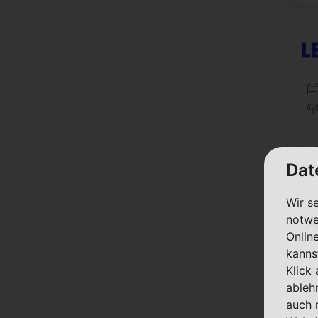
Dat
Wir s
notwe
Onlin
kanns
Klick
ableh
auch 