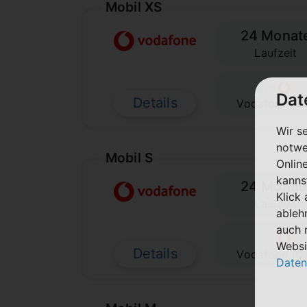
Mobil XS
24 Monat
Laufzeit
Dat
Details
Vodafone (D
Wir s
notwe
Mobil S
Onlin
kanns
24 Monat
Klick
Laufzeit
ableh
auch 
Websi
Details
Vodafone (D
Daten