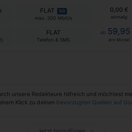
0,00 €
e
FLAT
5G
einmalig
max. 300 Mbit/s
59,95
FLAT
ab
2)
Telefon & SMS
pro Monat
durch unsere Redakteure hilfreich und möchtest m
einem Klick zu deinen
bevorzugten Quellen auf G
Jetzt hinzufügen