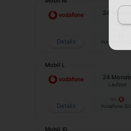
Mobil M
24 Monat
Laufzeit
Details
Vodafone (D
Mobil L
24 Monat
Laufzeit
Details
Vodafone (D
Mobil XL