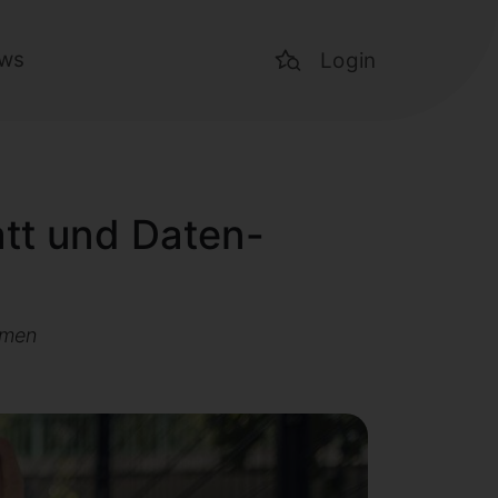
ws
Login
att und Daten-
umen