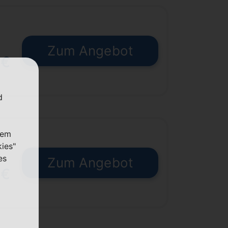
Zum Angebot
 €
d
nem
kies"
es
Zum Angebot
 €