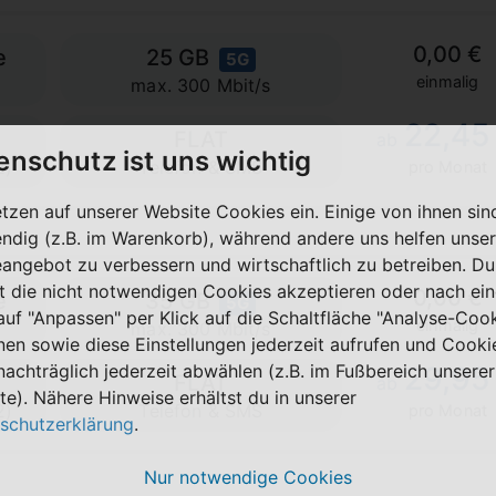
0,00 €
e
25 GB
5G
einmalig
max. 300 Mbit/s
22,45
FLAT
ab
enschutz ist uns wichtig
2)
Telefon & SMS
pro Monat
etzen auf unserer Website Cookies ein. Einige von ihnen sin
ndig (z.B. im Warenkorb), während andere uns helfen unser
eangebot zu verbessern und wirtschaftlich zu betreiben. Du
t die nicht notwendigen Cookies akzeptieren oder nach ei
0,00 €
e
35 GB
5G
 auf "Anpassen" per Klick auf die Schaltfläche "Analyse-Coo
einmalig
max. 300 Mbit/s
nen sowie diese Einstellungen jederzeit aufrufen und Cooki
nachträglich jederzeit abwählen (z.B. im Fußbereich unserer
29,95
FLAT
ab
te). Nähere Hinweise erhältst du in unserer
2)
Telefon & SMS
pro Monat
schutzerklärung
.
Nur notwendige Cookies