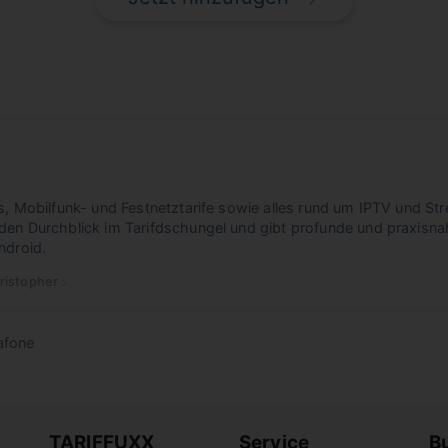
s, Mobilfunk- und Festnetztarife sowie alles rund um IPTV und Str
den Durchblick im Tarifdschungel und gibt profunde und praxisna
ndroid.
ristopher
 Christopher
Christopher
dafone
TARIFFUXX
Service
B