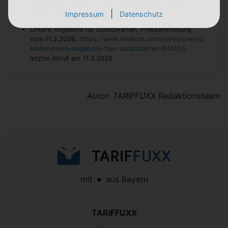
etails/unsere-angebote-fuer-zusatzkarten-643150
,
|
Impressum
Datenschutz
letzter Abruf am 2.5.2023
Unsere Angebote für Zusatzkarten, Pressemitteilung
vom 11.3.2026,
https://www.telekom.com/de/konzern/d
etails/unsere-angebote-fuer-zusatzkarten-643150
,
letzter Abruf am 11.3.2026
Autor: TARIFFUXX Redaktionsteam
mit
aus Bayern
TARIFFUXX