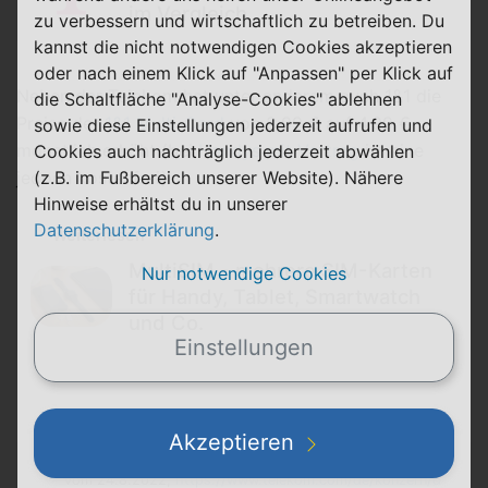
im Vergleich
zu verbessern und wirtschaftlich zu betreiben. Du
kannst die nicht notwendigen Cookies akzeptieren
oder nach einem Klick auf "Anpassen" per Klick auf
Neben der Telekom hat unter anderem auch 1&1 die
die Schaltfläche "Analyse-Cookies" ablehnen
Preise der
1&1 Multi-Card
von 3,99 € auf 4,99 €
sowie diese Einstellungen jederzeit aufrufen und
monatlich erhöht (bei
Handys mit Vertrag
ist eine
Cookies auch nachträglich jederzeit abwählen
(z.B. im Fußbereich unserer Website). Nähere
jedoch kostenfrei).
Hinweise erhältst du in unserer
Datenschutzerklärung
.
Weiterlesen
MultiSIM - mehrere SIM-Karten
Nur notwendige Cookies
für Handy, Tablet, Smartwatch
und Co.
Einstellungen
Quellen
Akzeptieren
Unsere Angebote für Zusatzkarten, Presseinformation
vom 24.8.2022,
https://www.telekom.com/de/konzern/d