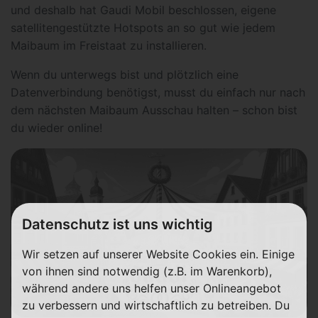
und deshalb hat Gaudi Mobil beschlossen, eigene
satellitengestützte Hotspots an so gut wie jedem
Maibaum im Freistaat zu installieren.
Wenn du unterwegs bist und plötzlich eine
Datenverbindung benötigst, musst du einfach nur nach
dem nächsten Maibaum Ausschau halten – schon bist
du wieder online!
Datenschutz ist uns wichtig
Wir setzen auf unserer Website Cookies ein. Einige
von ihnen sind notwendig (z.B. im Warenkorb),
während andere uns helfen unser Onlineangebot
zu verbessern und wirtschaftlich zu betreiben. Du