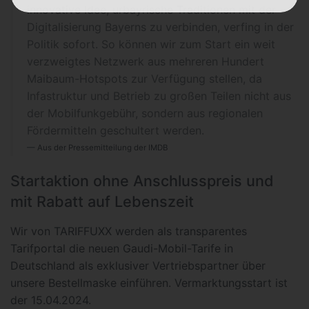
innovative Idee, urbayrische Traditionen mit der
Digitalisierung Bayerns zu verbinden, verfing in der
Politik sofort. So können wir zum Start ein weit
verzweigtes Netzwerk aus mehreren Hundert
Maibaum-Hotspots zur Verfügung stellen, da
Infastruktur und Betrieb zu großen Teilen nicht aus
der Mobilfunkgebühr, sondern aus regionalen
Fördermitteln geschultert werden.
Aus der Pressemitteilung der IMDB
Startaktion ohne Anschlusspreis und
mit Rabatt auf Lebenszeit
Wir von TARIFFUXX werden als transparentes
Tarifportal die neuen Gaudi-Mobil-Tarife in
Deutschland als exklusiver Vertriebspartner über
unsere Bestellmaske einführen. Vermarktungsstart ist
der 15.04.2024.