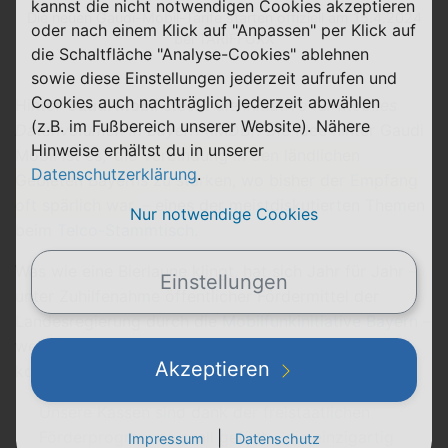
kannst die nicht notwendigen Cookies akzeptieren
Die neuen Gaudi-Mobil-Tarife starten offiziell am 15.4.2024
oder nach einem Klick auf "Anpassen" per Klick auf
bei TARIFFUXX
die Schaltfläche "Analyse-Cookies" ablehnen
sowie diese Einstellungen jederzeit aufrufen und
Cookies auch nachträglich jederzeit abwählen
Hinter
Gaudi Mobil
steckt die
Initiative für mobiles
(z.B. im Fußbereich unserer Website). Nähere
Datenvolumen in Bayern
(IMDB). Die Idee hinter Gaudi
Hinweise erhältst du in unserer
Mobil ist es,
die Verbindung in den ländlichen
Datenschutzerklärung
.
Gebieten Bayerns zu stärken, wo bisher der Empfang
oft spärlich war
– eines der meistdiskutierten Themen
Nur notwendige Cookies
beim
Telco-Stammtisch
.
Was wie eine Bierlaune klingt, hat sich Jahr für Jahr –
Einstellungen
unter Zuhilfenahme öffentlicher Fördermittel der
Landesregierung durch die
Mobilfunkinitiative Bayern
–
weiterentwickelt, sodass es letztlich zum Launch
Akzeptieren
kommt.
Unsere Kassen sind dank der freistaatlichen
Förderprogramme prall gefüllt – die einzigartig
|
Impressum
Datenschutz