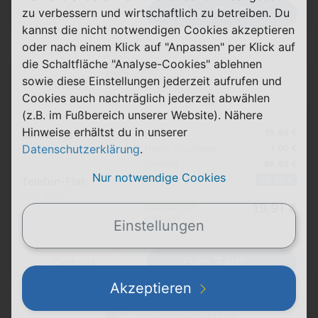
Zum Tarif
Details
zu verbessern und wirtschaftlich zu betreiben. Du
kannst die nicht notwendigen Cookies akzeptieren
oder nach einem Klick auf "Anpassen" per Klick auf
die Schaltfläche "Analyse-Cookies" ablehnen
Motorola edge 70
sowie diese Einstellungen jederzeit aufrufen und
+ otelo Allnet-Flat Classic
Cookies auch nachträglich jederzeit abwählen
24 Monate
(z.B. im Fußbereich unserer Website). Nähere
Hinweise erhältst du in unserer
Pro Monat
19,99 €
50 GB
5G
Datenschutzerklärung
.
Handy Zuzahlung
1,00 €
100 Mbit/s max.
Einmalig
46,98 €
Nur notwendige Cookies
Bonus
50,00 €
Telefon-Flat
SMS-Flat
Durchschnitt
19,91 €
p. Monat
Einstellungen
Zum Tarif
Details
Akzeptieren
Samsung Galaxy A17 5G