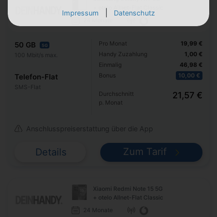
+ otelo Allnet-Flat Classic
|
Impressum
Datenschutz
24 Monate
Pro Monat
19,99 €
50 GB
5G
Handy Zuzahlung
1,00 €
100 Mbit/s max.
Einmalig
46,98 €
Bonus
10,00 €
Telefon-Flat
SMS-Flat
Durchschnitt
21,57 €
p. Monat
Anschlusspreiserstattung über die App
Zum Tarif
Details
Xiaomi Redmi Note 15 5G
+ otelo Allnet-Flat Classic
24 Monate