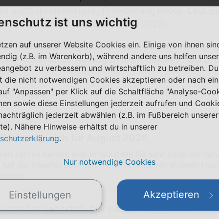
als auch (preiswertere) Providerangebote. Laut E
enschutz ist uns wichtig
»über 40 Tarife« (Stand: August 2023).
etzen auf unserer Website Cookies ein. Einige von ihnen sin
Besonders auffällig sind die sehr guten Bewertung
ndig (z.B. im Warenkorb), während andere uns helfen unser
Auch wenn diese Aussagen nicht objektiv nachprüfb
eangebot zu verbessern und wirtschaftlich zu betreiben. Du
t die nicht notwendigen Cookies akzeptieren oder nach ei
 auf "Anpassen" per Klick auf die Schaltfläche "Analyse-Coo
hier
finden.
nen sowie diese Einstellungen jederzeit aufrufen und Cooki
nachträglich jederzeit abwählen (z.B. im Fußbereich unserer
te). Nähere Hinweise erhältst du in unserer
Preisvergleich für August 2026
schutzerklärung
.
ielen Jahren bereits eine Anlaufstelle für sehr günstige H
Nur notwendige Cookies
 hat der Reseller auch noch einen exklusiven eigenen Han
r dich.
Akzeptieren
Einstellungen
entarifen
kannst du hier bei uns vergleichen: