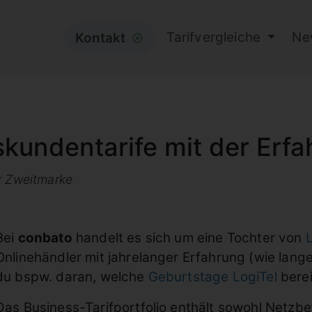
Tarifvergleiche
Ne
Kontakt
⦿
kundentarife mit der Erfa
r Zweitmarke
Bei
conbato
handelt es sich um eine Tochter von
L
Onlinehändler mit jahrelanger Erfahrung (wie lange 
du bspw. daran, welche
Geburtstage LogiTel
berei
Das Business-Tarifportfolio enthält sowohl Netzbe