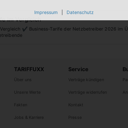
Impressum
|
Datenschutz
fe im Vergleich
Vergleich ✔️ Business-Tarife der Netzbetreiber 2026 im 
etreibende
TARIFFUXX
Service
B
Über uns
Verträge kündigen
Pa
Unsere Werte
Verträge widerrufen
An
Fakten
Kontakt
Jobs & Karriere
Presse