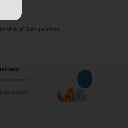
Überblick ✔️ Zum günstigen
usiness
rtnerprogramm
bieterübersicht