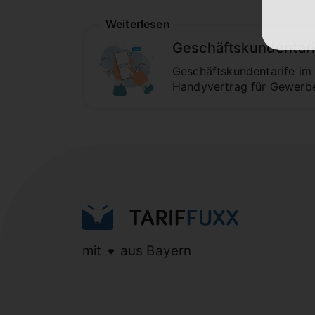
Weiterlesen
Geschäftskundentari
Geschäftskundentarife im 
Handyvertrag für Gewerb
mit
aus Bayern