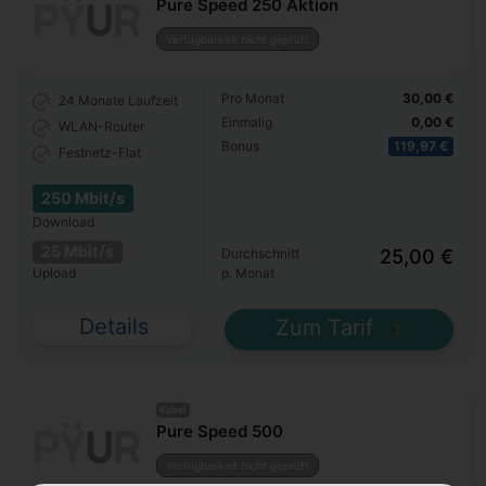
Pure Speed 250 Aktion
Verfügbarkeit nicht geprüft
Pro Monat
30,00 €
24 Monate
Laufzeit
Einmalig
0,00 €
WLAN-Router
Bonus
119,97 €
Festnetz-Flat
250 Mbit/s
Download
25 Mbit/s
Durchschnitt
25,00 €
Upload
p. Monat
Details
Zum Tarif
Kabel
Pure Speed 500
Verfügbarkeit nicht geprüft