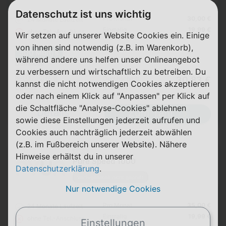
Datenschutz ist uns wichtig
Pro Monat
30,00 €
24 Monate
Laufzeit
Einmalig
19,99 €
ohne Tel.-Anschluss
Wir setzen auf unserer Website Cookies ein. Einige
von ihnen sind notwendig (z.B. im Warenkorb),
500 Mbit/s
während andere uns helfen unser Onlineangebot
Download
zu verbessern und wirtschaftlich zu betreiben. Du
50 Mbit/s
Durchschnitt
30,83 €
kannst die nicht notwendigen Cookies akzeptieren
Upload
p. Monat
oder nach einem Klick auf "Anpassen" per Klick auf
die Schaltfläche "Analyse-Cookies" ablehnen
Details
Zum Tarif
sowie diese Einstellungen jederzeit aufrufen und
Cookies auch nachträglich jederzeit abwählen
(z.B. im Fußbereich unserer Website). Nähere
Kabel
Hinweise erhältst du in unserer
Pure Speed 1000
Datenschutzerklärung
.
Verfügbarkeit nicht geprüft
Nur notwendige Cookies
Pro Monat
35,00 €
24 Monate
Laufzeit
Einmalig
19,99 €
ohne Tel.-Anschluss
Einstellungen