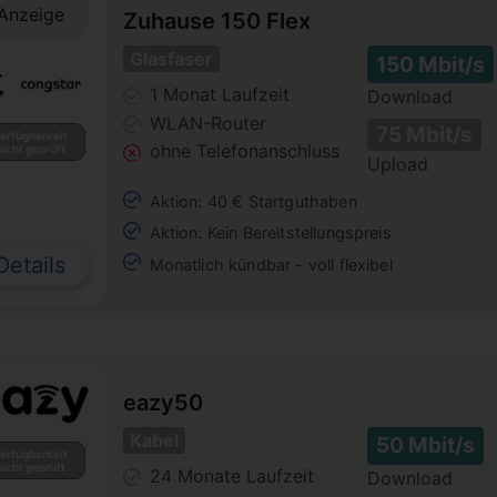
Anzeige
Zuhause 150 Flex
Glasfaser
150 Mbit/s
1 Monat
Laufzeit
Download
WLAN-Router
75 Mbit/s
erfügbarkeit
ohne Telefonanschluss
nicht geprüft
Upload
Aktion: 40 € Startguthaben
Aktion: Kein Bereitstellungspreis
Details
Monatlich kündbar - voll flexibel
eazy50
Kabel
50 Mbit/s
erfügbarkeit
nicht geprüft
24 Monate
Laufzeit
Download