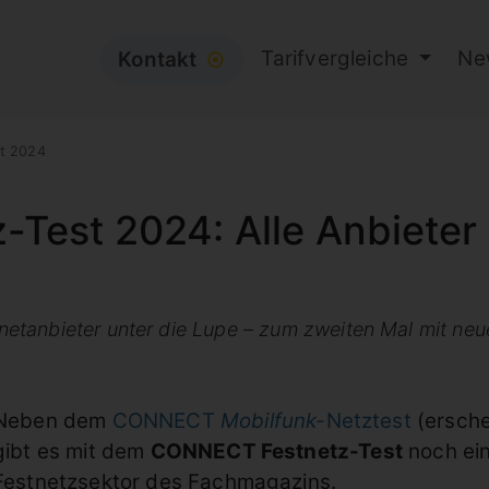
Tarifvergleiche
Ne
Kontakt
⦿
t 2024
Test 2024: Alle Anbieter
etanbieter unter die Lupe – zum zweiten Mal mit n
Neben dem
CONNECT
Mobilfunk-
Netztest
(ersche
gibt es mit dem
CONNECT Festnetz-Test
noch ein
Festnetzsektor des Fachmagazins.