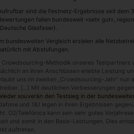
Aufrufbar sind die Festnetz-Ergebnisse seit dem 3
Bewertungen fallen bundesweit »sehr gut«, regio
(Deutsche Glasfaser).
Im bundesweiten Vergleich erzielen alle Netzbetrei
natürlich mit Abstufungen.
e Crowdsourcing-Methodik unseres Testpartners um
sächlich an ihren Anschlüssen erlebte Leistung u
 erlaubt uns im zweiten „Crowdsourcing-Jahr“ nun 
reiber. [...] Mit deutlichen Verbesserungen gegen
 wieder souverän den Testsieg in der bundesweite
fone und 1&1 legen in ihren Ergebnissen gegenü
ht. O2/Telefónica kann sein sehr gutes Vorjahres
eit und somit in den Basis-Leistungen. Dies entspr
kt auftreten.