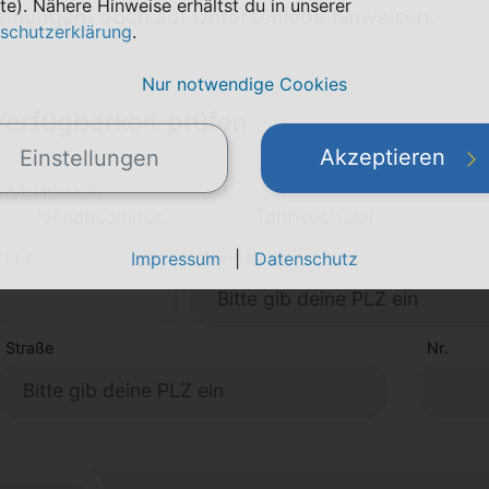
te). Nähere Hinweise erhältst du in unserer
nungen) doch auf Unterschiede hinweisen.
schutzerklärung
.
Nur notwendige Cookies
Verfügbarkeit prüfen
Akzeptieren
Einstellungen
Anschlussart
Neuanschluss
Tarifwechsler
PLZ
Impressum
Wohnort
|
Datenschutz
Straße
Nr.