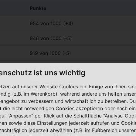
Punkte
954 von 1000 (+4)
946 von 1000 (-5)
919 von 1000 (-5)
913 von 1000 (+10)
enschutz ist uns wichtig
899 von 1000 (+11)
etzen auf unserer Website Cookies ein. Einige von ihnen sin
ndig (z.B. im Warenkorb), während andere uns helfen unser
899 von 1000 (+17)
eangebot zu verbessern und wirtschaftlich zu betreiben. Du
t die nicht notwendigen Cookies akzeptieren oder nach ei
 auf "Anpassen" per Klick auf die Schaltfläche "Analyse-Coo
odik des CONNECT Festnetz-Tests kannst du
hier
nen sowie diese Einstellungen jederzeit aufrufen und Cooki
nachträglich jederzeit abwählen (z.B. im Fußbereich unserer
bieter, wobei die voneinander abweichenden Punkt