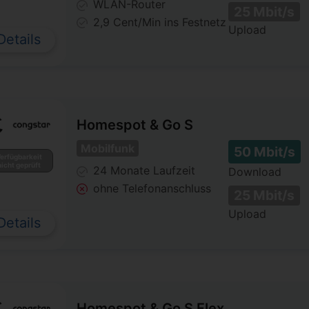
WLAN-Router
25 Mbit/s
2,9 Cent/Min
ins Festnetz
Upload
Details
Homespot & Go S
Mobilfunk
50 Mbit/s
erfügbarkeit
nicht geprüft
24 Monate
Laufzeit
Download
ohne Telefonanschluss
25 Mbit/s
Upload
Details
Homespot & Go S Flex