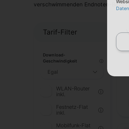
Websi
verschwimmenden Endnoten-Bezeich
Daten
Tarif-Filter
Download-
Geschwindigkeit
ⓘ
WLAN-Router
ⓘ
inkl.
Festnetz-Flat
ⓘ
inkl.
Mobilfunk-Flat
ⓘ