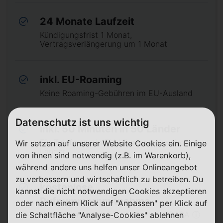
24 Monate Laufzeit
Kündigungsfrist 1 Monat,
Vertragsverlängerung um 1 Monat
inkl. EU-Roaming
Keine Roaming-Gebühren im EU-Ausland
Datenschutz ist uns wichtig
inkl. 50 Minuten in 50 Länder
Für Telefonate in EU-Länder und weitere
Wir setzen auf unserer Website Cookies ein. Einige
Länder
von ihnen sind notwendig (z.B. im Warenkorb),
während andere uns helfen unser Onlineangebot
zu verbessern und wirtschaftlich zu betreiben. Du
kostenlose
kannst die nicht notwendigen Cookies akzeptieren
Rufnummernmitnahme
oder nach einem Klick auf "Anpassen" per Klick auf
Von einem anderen Anbieter zu LEBARA ⓘ
die Schaltfläche "Analyse-Cookies" ablehnen