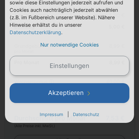
sowie diese Einstellungen jederzeit aufrufen und
Cookies auch nachträglich jederzeit abwählen
Anschlusspreis
5,00 €
19,99 €
(z.B. im Fußbereich unserer Website). Nähere
Hinweise erhältst du in unserer
Einmalig
5,00 €
Datenschutzerklärung
.
Nur notwendige Cookies
Grundgebühr
8,99 €
pro Monat
Pro Monat
8,99 €
Einstellungen
Wechselbonus ⓘ
40,00 €
Akzeptieren
Bonus & Rabatte
40,00 €
|
Impressum
Datenschutz
Durchschnitt pro Monat
7,53 €
(Alle Preise inkl. MwSt.)