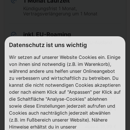
1 Monat Laufzeit
Kündigungsfrist 1 Monat,
Vertragsverlängerung um 1 Monat
inkl. EU-Roaming
Keine Roaming-Gebühren im EU-Ausland
Datenschutz ist uns wichtig
Wir setzen auf unserer Website Cookies ein. Einige
Rufnummernmitnahme möglich
von ihnen sind notwendig (z.B. im Warenkorb),
während andere uns helfen unser Onlineangebot
Von einem anderen Anbieter zu sim.de ⓘ
zu verbessern und wirtschaftlich zu betreiben. Du
kannst die nicht notwendigen Cookies akzeptieren
Anschlusspreis
9,99 €
19,99 €
oder nach einem Klick auf "Anpassen" per Klick auf
Versandkosten
0,00 €
die Schaltfläche "Analyse-Cookies" ablehnen
sowie diese Einstellungen jederzeit aufrufen und
Einmalig
9,99 €
Cookies auch nachträglich jederzeit abwählen
(z.B. im Fußbereich unserer Website). Nähere
Grundgebühr
18,99 €
Hinweise erhältst du in unserer
49,99 €