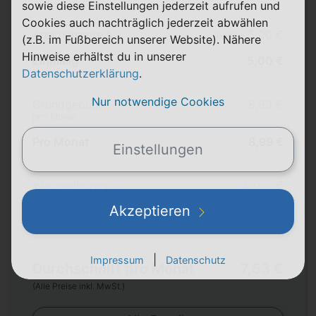
sowie diese Einstellungen jederzeit aufrufen und
Cookies auch nachträglich jederzeit abwählen
Anschlusspreis
5,00 €
19,99 €
(z.B. im Fußbereich unserer Website). Nähere
Hinweise erhältst du in unserer
Einmalig
5,00 €
Datenschutzerklärung
.
Nur notwendige Cookies
Grundgebühr
8,99 €
pro Monat
Pro Monat
8,99 €
Einstellungen
Wechselbonus ⓘ
40,00 €
Akzeptieren
Bonus & Rabatte
40,00 €
|
Impressum
Datenschutz
Durchschnitt pro Monat
7,53 €
(Alle Preise inkl. MwSt.)