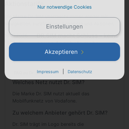
Aktionstarife
Nur notwendige Cookies
Die Marke Dr. SIM überrascht immer wieder mit
Neuigkeiten, kurzfristigen Angebote und Aktionen.
Einstellungen
DR.SIM macht Schluss – keine
16.07.2026
13:53 Uhr
neuen Angebote mehr
Akzeptieren
|
Impressum
Datenschutz
FAQ zu Dr. SIM
Welches Netz nutzt Dr. SIM?
Die Marke Dr. SIM nutzt aktuell das
Mobilfunknetz von Vodafone.
Zu welchem Anbieter gehört Dr. SIM?
Dr. SIM trägt im Logo bereits die