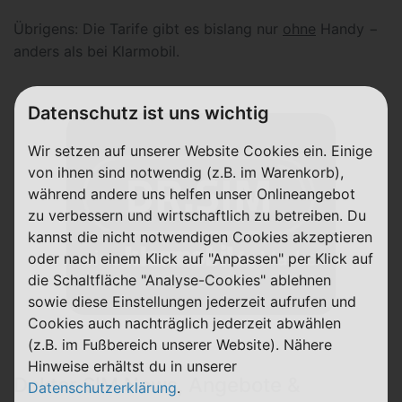
Übrigens: Die Tarife gibt es bislang nur
ohne
Handy −
anders als bei Klarmobil.
Datenschutz ist uns wichtig
Wir setzen auf unserer Website Cookies ein. Einige
von ihnen sind notwendig (z.B. im Warenkorb),
während andere uns helfen unser Onlineangebot
zu verbessern und wirtschaftlich zu betreiben. Du
kannst die nicht notwendigen Cookies akzeptieren
oder nach einem Klick auf "Anpassen" per Klick auf
die Schaltfläche "Analyse-Cookies" ablehnen
sowie diese Einstellungen jederzeit aufrufen und
Cookies auch nachträglich jederzeit abwählen
(z.B. im Fußbereich unserer Website). Nähere
Hinweise erhältst du in unserer
Doktor SIM News, Angebote &
Datenschutzerklärung
.