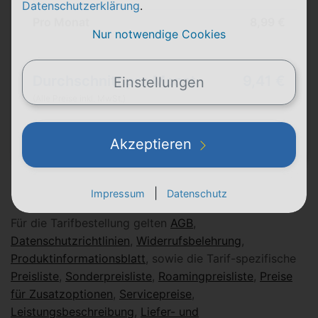
Datenschutzerklärung
.
Pro Monat
8,99 €
Nur notwendige Cookies
Durchschnitt pro Monat
9,41 €
Einstellungen
(Alle Preise inkl. MwSt.)
Alle Details
Akzeptieren
|
Impressum
Datenschutz
Für die Tarifbestellung gelten
AGB
,
Datenschutzrichtlinien
,
Widerrufsbelehrung
,
Produktinformationsblatt
, sowie die Tarif-spezifische
Preisliste
,
Sonderpreisliste
,
Roamingpreisliste
,
Preise
für Zusatzoptionen
,
Servicepreise
,
Leistungsbeschreibung
,
Liefer- und