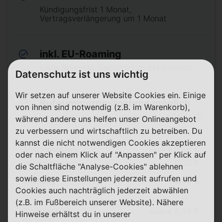
Kündigungsfrist 1 Monat,
Vertragsverlängerung um 1 Monat
inkl. EU-Roaming
Keine Roaming-Gebühren im EU-Ausland
Datenschutz ist uns wichtig
Wir setzen auf unserer Website Cookies ein. Einige
Rufnummernmitnahme möglich
von ihnen sind notwendig (z.B. im Warenkorb),
Von einem anderen Anbieter zu sim24.de ⓘ
während andere uns helfen unser Onlineangebot
zu verbessern und wirtschaftlich zu betreiben. Du
kannst die nicht notwendigen Cookies akzeptieren
Anschlusspreis
9,99 €
19,99 €
oder nach einem Klick auf "Anpassen" per Klick auf
Versandkosten
0,00 €
die Schaltfläche "Analyse-Cookies" ablehnen
sowie diese Einstellungen jederzeit aufrufen und
Einmalig
9,99 €
Cookies auch nachträglich jederzeit abwählen
(z.B. im Fußbereich unserer Website). Nähere
Grundgebühr
8,99 €
19,99 €
Hinweise erhältst du in unserer
pro Monat