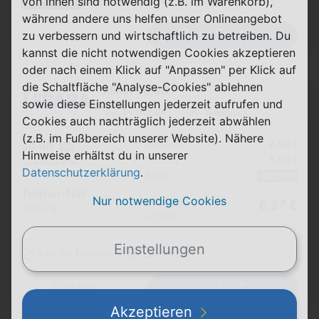
Top-Aktion
von ihnen sind notwendig (z.B. im Warenkorb),
50€ Bonus bei Rufnummernmitnahme
während andere uns helfen unser Onlineangebot
Zum Tarif
Details
zu verbessern und wirtschaftlich zu betreiben. Du
kannst die nicht notwendigen Cookies akzeptieren
oder nach einem Klick auf "Anpassen" per Klick auf
die Schaltfläche "Analyse-Cookies" ablehnen
Allnet 30 GB
sowie diese Einstellungen jederzeit aufrufen und
24 Monate
Cookies auch nachträglich jederzeit abwählen
(z.B. im Fußbereich unserer Website). Nähere
Pro Monat
6,99 €
30 GB
5G
Hinweise erhältst du in unserer
Einmalig
5,00 €
50 Mbit/s max.
Datenschutzerklärung
.
Bonus
20,00 €
Telefon-Flat
Nur notwendige Cookies
Durchschnitt
6,37 €
SMS-Flat
p. Monat
Einstellungen
inkl. 50 Minuten in 50 Länder
Zum Tarif
Details
Akzeptieren