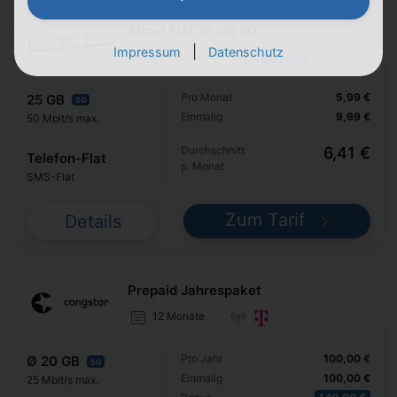
Allnet Flat 25 GB 5G
|
Impressum
Datenschutz
24 Monate
Pro Monat
5,99 €
25 GB
5G
Einmalig
9,99 €
50 Mbit/s max.
Durchschnitt
6,41 €
Telefon-Flat
p. Monat
SMS-Flat
Zum Tarif
Details
Prepaid Jahrespaket
12 Monate
Pro Jahr
100,00 €
Ø 20 GB
5G
Einmalig
100,00 €
25 Mbit/s max.