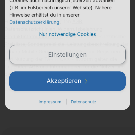
Cookies auch nachträglich jederzeit abwählen
(z.B. im Fußbereich unserer Website). Nähere
Hinweise erhältst du in unserer
Für die Tarifbestellung gelten
AGB
,
Datenschutzerklärung
.
Datenschutzrichtlinien
,
Widerrufsbelehrung
,
Nur notwendige Cookies
Produktinformationsblatt
, sowie die Tarif-spezifische
Preisliste
,
Sonderpreisliste
,
Leistungsbeschreibung
der
Lebara Mobile Germany Limited. Für die Registrierung
Einstellungen
und Nutzung der TARIFFUXX-Plattform gelten die
folgenden
AGB und Informationen für die Nutzer
und
die
Datenschutzerklärung
der TARIFFUXX GmbH.
Akzeptieren
Zur Verfügung stehende Zahlungsmittel: SEPA-
Lastschrift
|
Impressum
Datenschutz