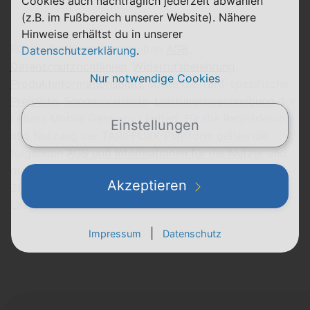
Cookies auch nachträglich jederzeit abwählen
(z.B. im Fußbereich unserer Website). Nähere
Hinweise erhältst du in unserer
Für die Tarifbestellung gelten
AGB
,
Datenschutzerklärung
.
Datenschutzrichtlinien
,
Widerrufsbelehrung
,
Nur notwendige Cookies
Produktinformationsblatt
, sowie die Tarif-spezifische
Preisliste
,
Sonderpreisliste
,
Leistungsbeschreibung
der
Lebara Mobile Germany Limited. Für die Registrierung
Einstellungen
und Nutzung der TARIFFUXX-Plattform gelten die
folgenden
AGB und Informationen für die Nutzer
und
die
Datenschutzerklärung
der TARIFFUXX GmbH.
Akzeptieren
Zur Verfügung stehende Zahlungsmittel: SEPA-
Lastschrift
|
Impressum
Datenschutz