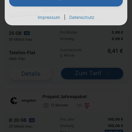
Allnet Flat 25 GB 5G
|
Impressum
Datenschutz
24 Monate
Pro Monat
5,99 €
25 GB
5G
Einmalig
9,99 €
50 Mbit/s max.
Durchschnitt
6,41 €
Telefon-Flat
p. Monat
SMS-Flat
Zum Tarif
Details
Prepaid Jahrespaket
12 Monate
Pro Jahr
100,00 €
Ø 20 GB
5G
Einmalig
100,00 €
25 Mbit/s max.