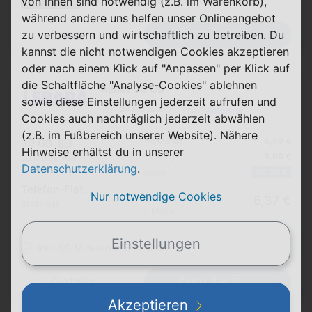
Top-Aktion
von ihnen sind notwendig (z.B. im Warenkorb),
50€ Bonus bei Rufnummernmitnahme
während andere uns helfen unser Onlineangebot
Zum Tarif
Details
zu verbessern und wirtschaftlich zu betreiben. Du
kannst die nicht notwendigen Cookies akzeptieren
oder nach einem Klick auf "Anpassen" per Klick auf
die Schaltfläche "Analyse-Cookies" ablehnen
Allnet 30 GB
sowie diese Einstellungen jederzeit aufrufen und
24 Monate
Cookies auch nachträglich jederzeit abwählen
(z.B. im Fußbereich unserer Website). Nähere
Pro Monat
6,99 €
30 GB
5G
Hinweise erhältst du in unserer
Einmalig
5,00 €
50 Mbit/s max.
Datenschutzerklärung
.
Bonus
20,00 €
Telefon-Flat
Nur notwendige Cookies
Durchschnitt
6,37 €
SMS-Flat
p. Monat
Einstellungen
inkl. 50 Minuten in 50 Länder
Zum Tarif
Details
Akzeptieren