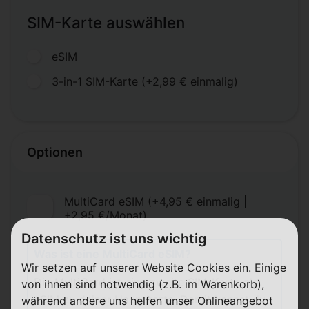
SIM-Karte auswählen
eSIM
3-in-1 SIM-Karte (+2,99 € einmalig)
Optionen
MultiCard eSIM (+4,95 € einmalig |
+2,95 €/Monat)
Datenschutz ist uns wichtig
Was ist eine MultiCard eSIM?
Wir setzen auf unserer Website Cookies ein. Einige
Die MultiCard ist eine zweite SIM-Karte als
von ihnen sind notwendig (z.B. im Warenkorb),
eSIM zu deiner Hauptkarte. Damit kannst du
während andere uns helfen unser Onlineangebot