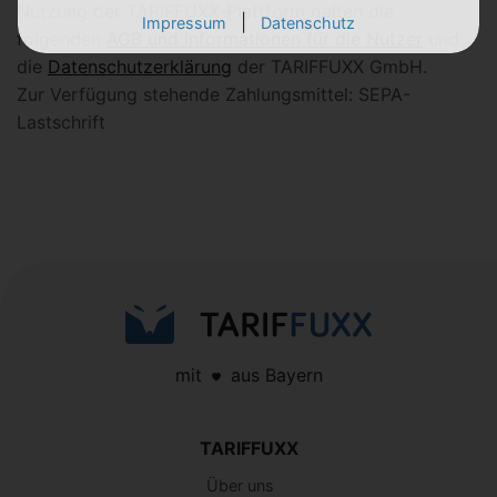
Nutzung der TARIFFUXX-Plattform gelten die
|
Impressum
Datenschutz
folgenden
AGB und Informationen für die Nutzer
und
die
Datenschutzerklärung
der TARIFFUXX GmbH.
Zur Verfügung stehende Zahlungsmittel: SEPA-
Lastschrift
mit
aus Bayern
TARIFFUXX
Über uns