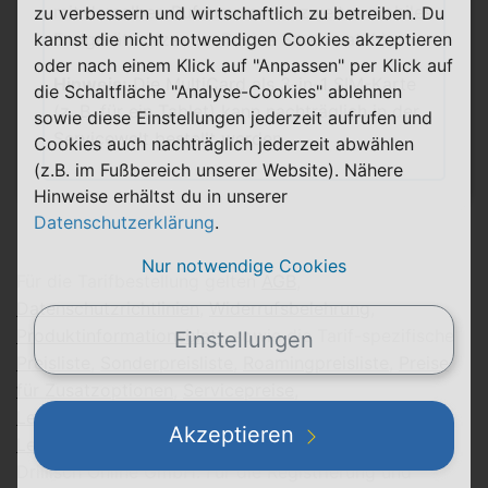
mit derselben Rufnummer ein zweites mobiles
zu verbessern und wirtschaftlich zu betreiben. Du
kannst die nicht notwendigen Cookies akzeptieren
Endgerät nutzen (z. B. eine Smartwatch).
oder nach einem Klick auf "Anpassen" per Klick auf
Hinweis:
Die MultiCard als 3-in-1 SIM-Karte
die Schaltfläche "Analyse-Cookies" ablehnen
(z. B. für ein Tablet) kann nachträglich in der
sowie diese Einstellungen jederzeit aufrufen und
Servicewelt bestellt werden.
Cookies auch nachträglich jederzeit abwählen
(z.B. im Fußbereich unserer Website). Nähere
Hinweise erhältst du in unserer
Datenschutzerklärung
.
Nur notwendige Cookies
Für die Tarifbestellung gelten
AGB
,
Datenschutzrichtlinien
,
Widerrufsbelehrung
,
Produktinformationsblatt
, sowie die Tarif-spezifische
Einstellungen
Preisliste
,
Sonderpreisliste
,
Roamingpreisliste
,
Preise
für Zusatzoptionen
,
Servicepreise
,
Leistungsbeschreibung
,
Liefer- und
Akzeptieren
Leistungsbeschreibung
,
Zahlungsbedingungen
der
Drillisch Online GmbH. Für die Registrierung und