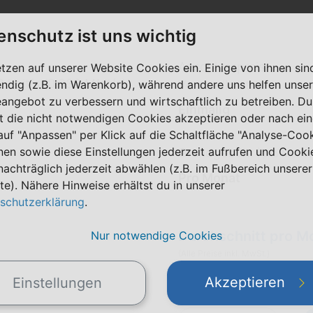
enschutz ist uns wichtig
Anschlusspreis
etzen auf unserer Website Cookies ein. Einige von ihnen sin
 kbit/s (0,032 Mbit/s)
ndig (z.B. im Warenkorb), während andere uns helfen unser
Versandkosten
eangebot zu verbessern und wirtschaftlich zu betreiben. Du
Einmalig
t die nicht notwendigen Cookies akzeptieren oder nach ei
 auf "Anpassen" per Klick auf die Schaltfläche "Analyse-Coo
nen sowie diese Einstellungen jederzeit aufrufen und Cooki
Grundgebühr
|
pro Monat
nachträglich jederzeit abwählen (z.B. im Fußbereich unserer
Pro Monat
te). Nähere Hinweise erhältst du in unserer
schutzerklärung
.
Durchschnitt pro M
Nur notwendige Cookies
(Alle Preise inkl. MwSt.)
Akzeptieren
Einstellungen