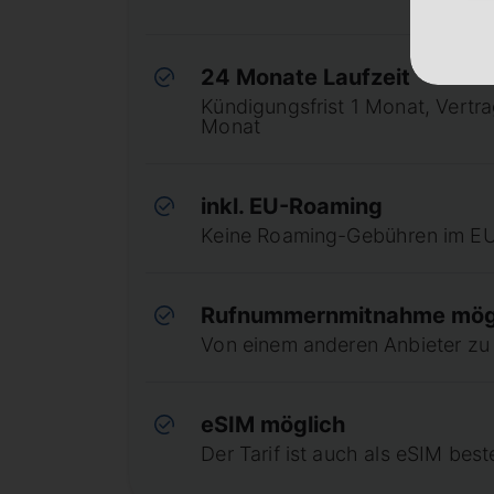
24 Monate Laufzeit
Kündigungsfrist 1 Monat, Vertr
Monat
inkl. EU-Roaming
Keine Roaming-Gebühren im E
Rufnummernmitnahme mög
Von einem anderen Anbieter zu
eSIM möglich
Der Tarif ist auch als eSIM best