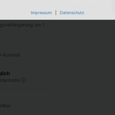
Alle Details
Impressum
|
Datenschutz
agsverlängerung um 1
U-Ausland
lich
 klarmobil ⓘ
ellbar