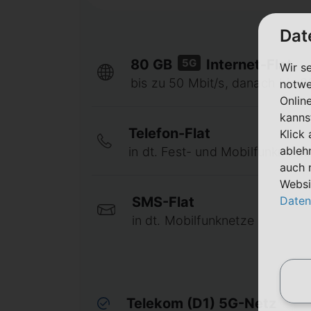
Dat
5G
80 GB
Internet-Flat
Wir s
bis zu 50 Mbit/s, danach bis 32
notwe
Onlin
kanns
Telefon-Flat
Klick
ableh
in dt. Fest- und Mobilfunknetze
auch 
Websi
Daten
SMS-Flat
in dt. Mobilfunknetze
Telekom (D1) 5G-Netz