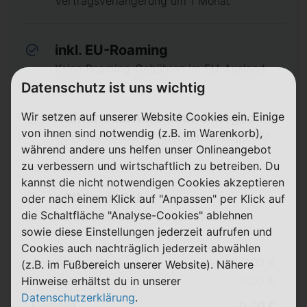
Vertragsverlängerung um 1 Monat
inkl. EU-Roaming
Keine Roaming-Gebühren im EU-Ausland
Datenschutz ist uns wichtig
Wir setzen auf unserer Website Cookies ein. Einige
Rufnummernmitnahme möglich
von ihnen sind notwendig (z.B. im Warenkorb),
Von einem anderen Anbieter zu Mega SIM
ⓘ
während andere uns helfen unser Onlineangebot
zu verbessern und wirtschaftlich zu betreiben. Du
kannst die nicht notwendigen Cookies akzeptieren
eSIM möglich
oder nach einem Klick auf "Anpassen" per Klick auf
die Schaltfläche "Analyse-Cookies" ablehnen
Der Tarif ist auch als eSIM bestellbar
sowie diese Einstellungen jederzeit aufrufen und
Cookies auch nachträglich jederzeit abwählen
Anschlusspreis
0,00 €
(z.B. im Fußbereich unserer Website). Nähere
39,99 €
Hinweise erhältst du in unserer
Versandkosten
0,00 €
Datenschutzerklärung
.
Einmalig
0,00 €