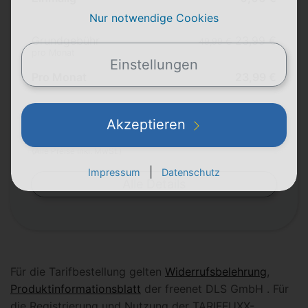
Nur notwendige Cookies
Grundgebühr
23,99 €
49,99 €
pro Monat
Einstellungen
Pro Monat
23,99 €
Akzeptieren
Durchschnitt pro Monat
23,99 €
(Alle Preise inkl. MwSt.)
|
Impressum
Datenschutz
Alle Details
Für die Tarifbestellung gelten
Widerrufsbelehrung
,
Produktinformationsblatt
der freenet DLS GmbH . Für
die Registrierung und Nutzung der TARIFFUXX-