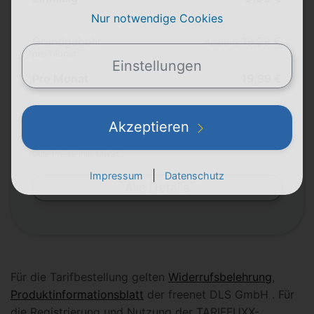
Nur notwendige Cookies
Grundgebühr
19,99 €
42,99 €
pro Monat
Einstellungen
Pro Monat
19,99 €
Akzeptieren
Durchschnitt pro Monat
19,99 €
(Alle Preise inkl. MwSt.)
|
Impressum
Datenschutz
Alle Details
Für die Tarifbestellung gelten
Widerrufsbelehrung
,
Produktinformationsblatt
der freenet DLS GmbH . Für
die Registrierung und Nutzung der TARIFFUXX-