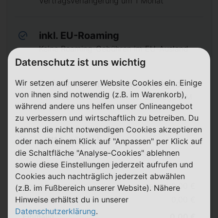
Vertragsverlängerung um 1 Monat
inkl. EU-Roaming
Keine Roaming-Gebühren im EU-Ausland
Datenschutz ist uns wichtig
Wir setzen auf unserer Website Cookies ein. Einige
Rufnummernmitnahme möglich
von ihnen sind notwendig (z.B. im Warenkorb),
Von einem anderen Anbieter zu Mega SIM
ⓘ
während andere uns helfen unser Onlineangebot
zu verbessern und wirtschaftlich zu betreiben. Du
kannst die nicht notwendigen Cookies akzeptieren
eSIM möglich
oder nach einem Klick auf "Anpassen" per Klick auf
die Schaltfläche "Analyse-Cookies" ablehnen
Der Tarif ist auch als eSIM bestellbar
sowie diese Einstellungen jederzeit aufrufen und
Cookies auch nachträglich jederzeit abwählen
Anschlusspreis
0,00 €
(z.B. im Fußbereich unserer Website). Nähere
39,99 €
Hinweise erhältst du in unserer
Versandkosten
0,00 €
Datenschutzerklärung
.
Einmalig
0,00 €