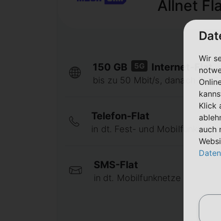
Allnet Fl
Dat
Wir s
5G
150 GB
Internet-Flat
notwe
bis zu 50 Mbit/s, danach bis 64
Onlin
kanns
Klick
Telefon-Flat
ableh
in dt. Fest- und Mobilfunknetze
auch 
Websi
Daten
SMS-Flat
in dt. Mobilfunknetze