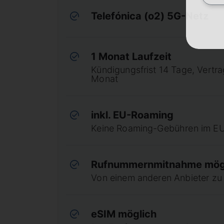
Telefónica (o2) 5G-Netz
1 Monat Laufzeit
Kündigungsfrist 14 Tage, Vertr
Monat
inkl. EU-Roaming
Keine Roaming-Gebühren im E
Rufnummernmitnahme mög
Von einem anderen Anbieter z
eSIM möglich