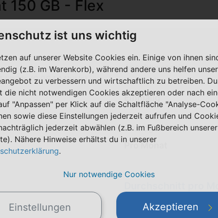
at 150 GB - Flex
enschutz ist uns wichtig
etzen auf unserer Website Cookies ein. Einige von ihnen sin
Anschlusspreis
ndig (z.B. im Warenkorb), während andere uns helfen unser
 kbit/s (0,064 Mbit/s)
Versandkosten
eangebot zu verbessern und wirtschaftlich zu betreiben. Du
t die nicht notwendigen Cookies akzeptieren oder nach ei
Einmalig
 auf "Anpassen" per Klick auf die Schaltfläche "Analyse-Coo
nen sowie diese Einstellungen jederzeit aufrufen und Cooki
nachträglich jederzeit abwählen (z.B. im Fußbereich unserer
Grundgebühr
|
pro Monat
te). Nähere Hinweise erhältst du in unserer
Pro Monat
schutzerklärung
.
Nur notwendige Cookies
Durchschnitt pro M
(Alle Preise inkl. MwSt.)
Akzeptieren
Einstellungen