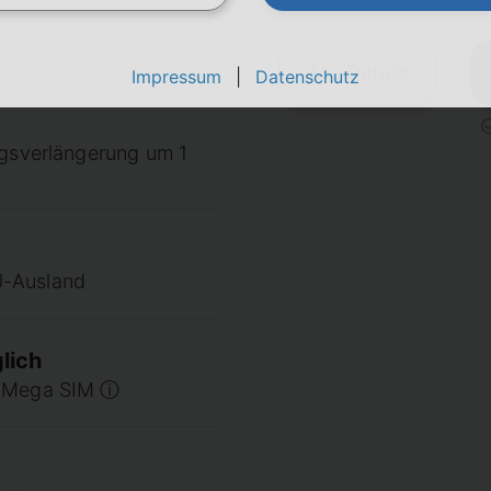
Alle Details
Impressum
|
Datenschutz
agsverlängerung um 1
U-Ausland
lich
u Mega SIM ⓘ