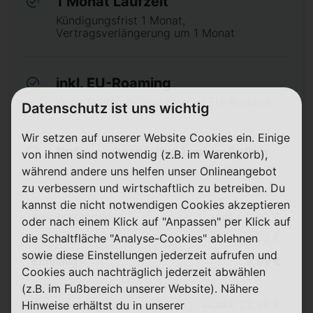
1 Monat Laufzeit
Kündigungsfrist 1 Monat,
Vertragsverlängerung um 1 Monat
inkl. EU-Roaming
Keine Roaming-Gebühren im EU-Ausland
Datenschutz ist uns wichtig
Wir setzen auf unserer Website Cookies ein. Einige
Rufnummernmitnahme möglich
von ihnen sind notwendig (z.B. im Warenkorb),
während andere uns helfen unser Onlineangebot
Von einem anderen Anbieter zu BIGSIM ⓘ
zu verbessern und wirtschaftlich zu betreiben. Du
kannst die nicht notwendigen Cookies akzeptieren
Anschlusspreis
9,99 €
19,99 €
oder nach einem Klick auf "Anpassen" per Klick auf
Versandkosten
0,00 €
die Schaltfläche "Analyse-Cookies" ablehnen
sowie diese Einstellungen jederzeit aufrufen und
Einmalig
9,99 €
Cookies auch nachträglich jederzeit abwählen
(z.B. im Fußbereich unserer Website). Nähere
Grundgebühr
22,99 €
Hinweise erhältst du in unserer
54,99 €