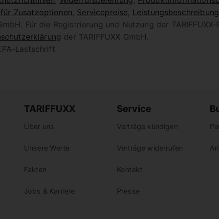
hutzrichtlinien
,
Widerrufsbelehrung
,
Produktinformationsb
 für Zusatzoptionen
,
Servicepreise
,
Leistungsbeschreibun
 GmbH. Für die Registrierung und Nutzung der TARIFFUXX-
schutzerklärung
der TARIFFUXX GmbH.
PA-Lastschrift
TARIFFUXX
Service
B
Über uns
Verträge kündigen
Pa
Unsere Werte
Verträge widerrufen
An
Fakten
Kontakt
Jobs & Karriere
Presse