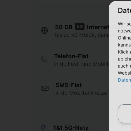
Dat
Wir s
5G
50 GB
Internet-Flat
notwe
bis zu 50 Mbit/s, danach bis 64
Onlin
kanns
Klick
Telefon-Flat
ableh
in dt. Fest- und Mobilfunknetze
auch 
Websi
Daten
SMS-Flat
in dt. Mobilfunknetze
1&1 5G-Netz