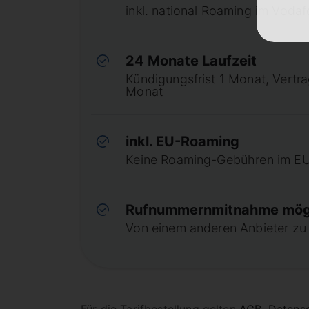
inkl. national Roaming im Voda
24 Monate Laufzeit
Kündigungsfrist 1 Monat, Vertr
Monat
inkl. EU-Roaming
Keine Roaming-Gebühren im E
Rufnummernmitnahme mög
Von einem anderen Anbieter zu