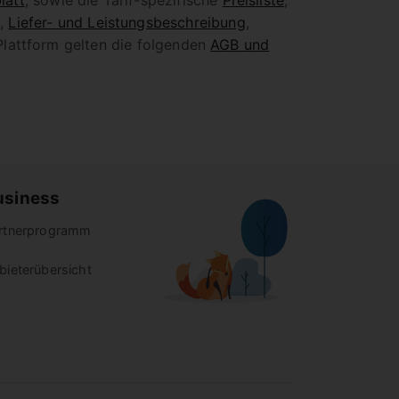
latt
, sowie die Tarif-spezifische
Preisliste
,
g
,
Liefer- und Leistungsbeschreibung
,
Plattform gelten die folgenden
AGB und
usiness
rtnerprogramm
bieterübersicht