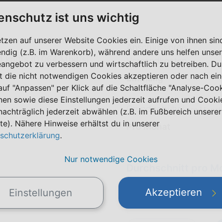
enschutz ist uns wichtig
etzen auf unserer Website Cookies ein. Einige von ihnen sin
Anschlusspreis
ndig (z.B. im Warenkorb), während andere uns helfen unser
 kbit/s (0,064 Mbit/s)
Versandkosten
eangebot zu verbessern und wirtschaftlich zu betreiben. Du
t die nicht notwendigen Cookies akzeptieren oder nach ei
Einmalig
 auf "Anpassen" per Klick auf die Schaltfläche "Analyse-Coo
nen sowie diese Einstellungen jederzeit aufrufen und Cooki
Grundgebühr
|
pro Monat
nachträglich jederzeit abwählen (z.B. im Fußbereich unserer
te). Nähere Hinweise erhältst du in unserer
Pro Monat
schutzerklärung
.
Nur notwendige Cookies
Durchschnitt pro M
(Alle Preise inkl. MwSt.)
Akzeptieren
Einstellungen