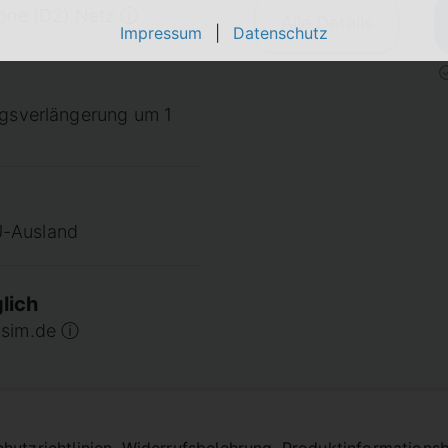
fone (D2) Netz ⓘ
Alle Details
Impressum
|
Datenschutz
agsverlängerung um 1
U-Ausland
lich
 sim.de ⓘ