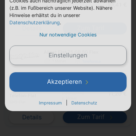
Cookies auch nachträglich jederzeit abwählen
Durchschnitt
10,41 €
Telefon-Flat
(z.B. im Fußbereich unserer Website). Nähere
p. Monat
SMS-Flat
Hinweise erhältst du in unserer
Datenschutzerklärung
.
Zum Tarif
Details
Nur notwendige Cookies
Allnet Flat 75 GB 5G Flex
Einstellungen
1 Monat
Pro Monat
10,99 €
75 GB
5G
Akzeptieren
Einmalig
4,99 €
50 Mbit/s max.
Durchschnitt
11,20 €
Telefon-Flat
p. Monat
|
SMS-Flat
Impressum
Datenschutz
Zum Tarif
Details