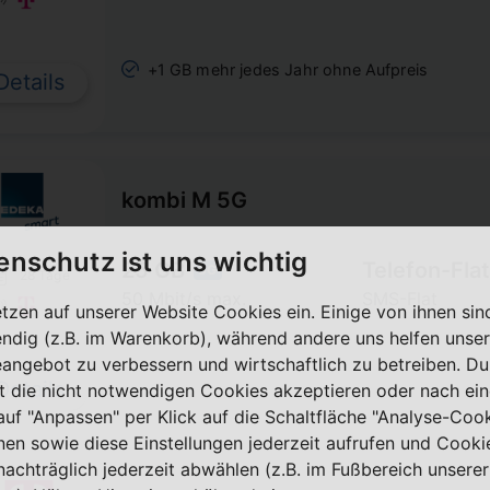
+1 GB mehr jedes Jahr ohne Aufpreis
Details
kombi M 5G
enschutz ist uns wichtig
25 GB
Telefon-Flat
5G
28 Tage
50 Mbit/s max.
SMS-Flat
etzen auf unserer Website Cookies ein. Einige von ihnen sin
ndig (z.B. im Warenkorb), während andere uns helfen unser
eangebot zu verbessern und wirtschaftlich zu betreiben. Du
Details
t die nicht notwendigen Cookies akzeptieren oder nach ei
 auf "Anpassen" per Klick auf die Schaltfläche "Analyse-Coo
nen sowie diese Einstellungen jederzeit aufrufen und Cooki
nachträglich jederzeit abwählen (z.B. im Fußbereich unserer