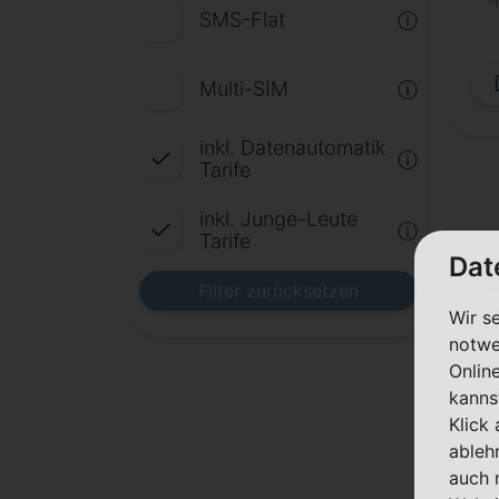
SMS-Flat
ⓘ
Multi-SIM
ⓘ
inkl. Datenautomatik
ⓘ
Tarife
inkl. Junge-Leute
ⓘ
Tarife
Dat
Filter zurücksetzen
Wir s
notwe
Onlin
kanns
Klick
ableh
auch 