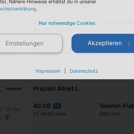
te). Nähere Hinweise erhältst du in unserer
MagentaMobil Prepaid M
schutzerklärung
.
20 GB
Telefon-Flat
5G
Nur notwendige Cookies
28 Tage
300 Mbit/s max.
SMS-Flat
Akzeptieren
Einstellungen
Datenvolumen mitnehmen
Details
Impressum
|
Datenschutz
Prepaid Allnet L
40 GB
Telefon-Flat
5G
28 Tage
25 Mbit/s max.
SMS-Flat