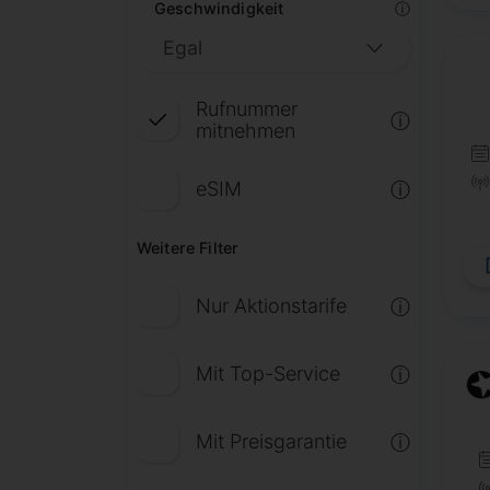
Geschwindigkeit
ⓘ
Rufnummer
ⓘ
mitnehmen
eSIM
ⓘ
Weitere Filter
Nur Aktionstarife
ⓘ
Mit Top-Service
ⓘ
Mit Preisgarantie
ⓘ