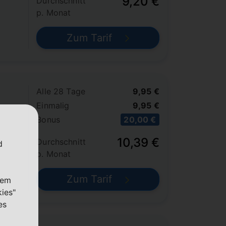
9,20 €
Durchschnitt
p. Monat
Zum Tarif
Alle 28 Tage
9,95 €
Einmalig
9,95 €
Bonus
20,00 €
10,39 €
Durchschnitt
d
p. Monat
Zum Tarif
nem
kies"
es