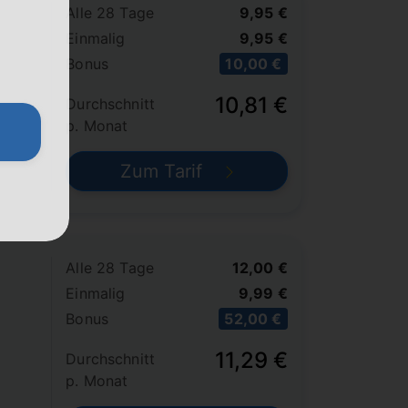
Alle 28 Tage
9,95 €
Einmalig
9,95 €
Bonus
10,00 €
10,81 €
Durchschnitt
p. Monat
Zum Tarif
Alle 28 Tage
12,00 €
Einmalig
9,99 €
Bonus
52,00 €
11,29 €
Durchschnitt
p. Monat