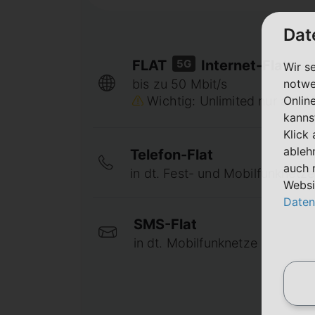
Dat
5G
FLAT
Internet-Flat
Wir s
notwe
bis zu 50 Mbit/s
Onlin
Wichtig: Unlimited nur auf A
kanns
Klick
ableh
Telefon-Flat
auch 
in dt. Fest- und Mobilfunknetze
Websi
Daten
SMS-Flat
in dt. Mobilfunknetze