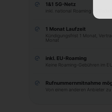
1&1 5G-Netz
inkl. national Roaming im Voda
1 Monat Laufzeit
Kündigungsfrist 1 Monat, Vertr
Monat
inkl. EU-Roaming
Keine Roaming-Gebühren im E
Rufnummernmitnahme mög
Von einem anderen Anbieter zu