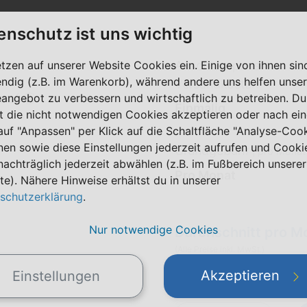
enschutz ist uns wichtig
etzen auf unserer Website Cookies ein. Einige von ihnen sin
Anschlusspreis
ndig (z.B. im Warenkorb), während andere uns helfen unser
Versandkosten
eangebot zu verbessern und wirtschaftlich zu betreiben. Du
bruf ⓘ
Einmalig
t die nicht notwendigen Cookies akzeptieren oder nach ei
 auf "Anpassen" per Klick auf die Schaltfläche "Analyse-Coo
nen sowie diese Einstellungen jederzeit aufrufen und Cooki
Grundgebühr
|
pro Monat
nachträglich jederzeit abwählen (z.B. im Fußbereich unserer
Pro Monat
te). Nähere Hinweise erhältst du in unserer
schutzerklärung
.
Nur notwendige Cookies
Durchschnitt pro M
(Alle Preise inkl. MwSt.)
Akzeptieren
Einstellungen