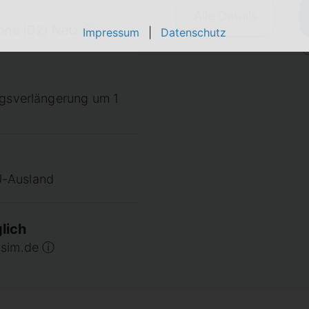
Alle Details
fone (D2) Netz ⓘ
Impressum
|
Datenschutz
agsverlängerung um 1
U-Ausland
lich
 sim.de ⓘ