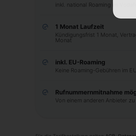
inkl. national Roaming im Voda
1 Monat Laufzeit
Kündigungsfrist 1 Monat, Vertr
Monat
inkl. EU-Roaming
Keine Roaming-Gebühren im E
Rufnummernmitnahme mög
Von einem anderen Anbieter zu