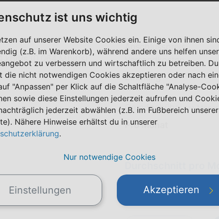
enschutz ist uns wichtig
etzen auf unserer Website Cookies ein. Einige von ihnen sin
Anschlusspreis
ndig (z.B. im Warenkorb), während andere uns helfen unser
 kbit/s (0,064 Mbit/s)
Versandkosten
eangebot zu verbessern und wirtschaftlich zu betreiben. Du
t die nicht notwendigen Cookies akzeptieren oder nach ei
Einmalig
 auf "Anpassen" per Klick auf die Schaltfläche "Analyse-Coo
nen sowie diese Einstellungen jederzeit aufrufen und Cooki
Grundgebühr
|
pro Monat
nachträglich jederzeit abwählen (z.B. im Fußbereich unserer
te). Nähere Hinweise erhältst du in unserer
Pro Monat
schutzerklärung
.
Nur notwendige Cookies
Durchschnitt pro M
(Alle Preise inkl. MwSt.)
Akzeptieren
Einstellungen