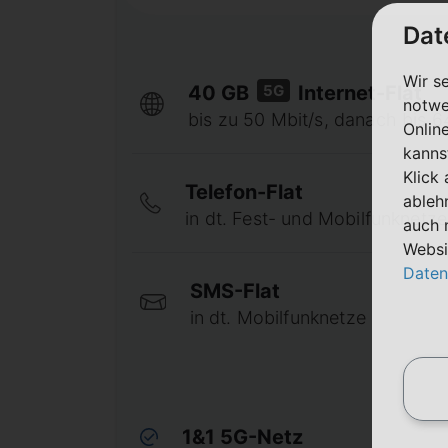
Dat
Wir s
5G
40 GB
Internet-Flat
notwe
bis zu 50 Mbit/s, danach bis 64
Onlin
kanns
Klick
Telefon-Flat
ableh
in dt. Fest- und Mobilfunknetze
auch 
Websi
Daten
SMS-Flat
in dt. Mobilfunknetze
1&1 5G-Netz