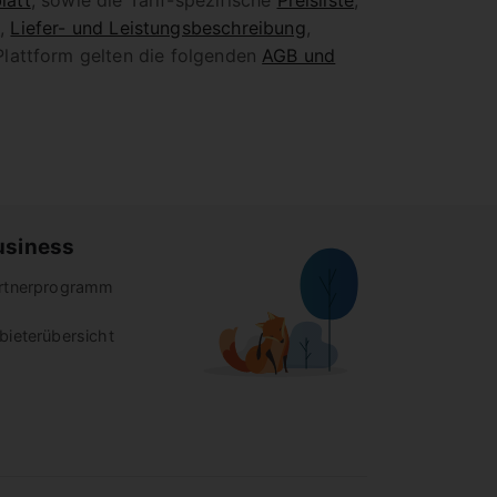
latt
, sowie die Tarif-spezifische
Preisliste
,
g
,
Liefer- und Leistungsbeschreibung
,
Plattform gelten die folgenden
AGB und
usiness
rtnerprogramm
bieterübersicht