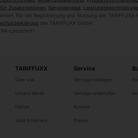
hutzrichtlinien
,
Widerrufsbelehrung
,
Produktinformationsb
 für Zusatzoptionen
,
Servicepreise
,
Leistungsbeschreibun
 GmbH. Für die Registrierung und Nutzung der TARIFFUXX-
schutzerklärung
der TARIFFUXX GmbH.
PA-Lastschrift
TARIFFUXX
Service
B
Über uns
Verträge kündigen
Pa
Unsere Werte
Verträge widerrufen
An
Fakten
Kontakt
Jobs & Karriere
Presse