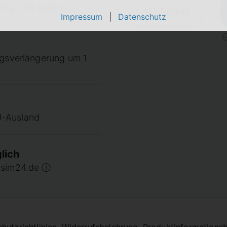
fone (D2) Netz ⓘ
Alle Details
Impressum
|
Datenschutz
agsverlängerung um 1
U-Ausland
lich
 sim24.de ⓘ