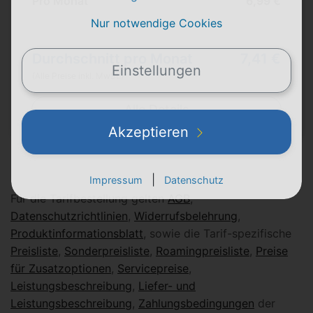
Pro Monat
6,99 €
Nur notwendige Cookies
Durchschnitt pro Monat
7,41 €
Einstellungen
(Alle Preise inkl. MwSt.)
Alle Details
Akzeptieren
|
Impressum
Datenschutz
Für die Tarifbestellung gelten
AGB
,
Datenschutzrichtlinien
,
Widerrufsbelehrung
,
Produktinformationsblatt
, sowie die Tarif-spezifische
Preisliste
,
Sonderpreisliste
,
Roamingpreisliste
,
Preise
für Zusatzoptionen
,
Servicepreise
,
Leistungsbeschreibung
,
Liefer- und
Leistungsbeschreibung
,
Zahlungsbedingungen
der