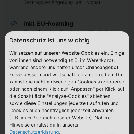
Vertragsverlängerung um 1 Monat
inkl. EU-Roaming
Keine Roaming-Gebühren im EU-Ausland
Datenschutz ist uns wichtig
Rufnummernmitnahme möglich
Wir setzen auf unserer Website Cookies ein. Einige
von ihnen sind notwendig (z.B. im Warenkorb),
Von einem anderen Anbieter zu sim24.de ⓘ
während andere uns helfen unser Onlineangebot
zu verbessern und wirtschaftlich zu betreiben. Du
Anschlusspreis
9,99 €
kannst die nicht notwendigen Cookies akzeptieren
19,99 €
oder nach einem Klick auf "Anpassen" per Klick auf
Versandkosten
0,00 €
die Schaltfläche "Analyse-Cookies" ablehnen
Einmalig
9,99 €
sowie diese Einstellungen jederzeit aufrufen und
Cookies auch nachträglich jederzeit abwählen
(z.B. im Fußbereich unserer Website). Nähere
Grundgebühr
6,99 €
19,99 €
pro Monat
Hinweise erhältst du in unserer
Datenschutzerklärung
.