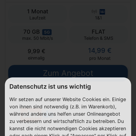
1 Monat
Laufzeit
1&1
70 GB
FLAT
5G
Telefon & SMS
max. 50 Mbit/s
14,99 €
9,99 €
einmalig
pro Monat
Zum Angebot
Datenschutz ist uns wichtig
Wir setzen auf unserer Website Cookies ein. Einige
Unlimited on demand 40
von ihnen sind notwendig (z.B. im Warenkorb),
Details
während andere uns helfen unser Onlineangebot
zu verbessern und wirtschaftlich zu betreiben. Du
kannst die nicht notwendigen Cookies akzeptieren
oder nach einem Klick auf "Anpassen" per Klick auf