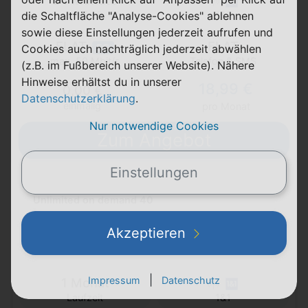
24 Monate
die Schaltfläche "Analyse-Cookies" ablehnen
Laufzeit
1&1
sowie diese Einstellungen jederzeit aufrufen und
FLAT
FLAT
Cookies auch nachträglich jederzeit abwählen
5G
Telefon & SMS
max. 50 Mbit/s
(z.B. im Fußbereich unserer Website). Nähere
Hinweise erhältst du in unserer
18,99 €
0,00 €
Datenschutzerklärung
.
einmalig
pro Monat
Nur notwendige Cookies
Zum Angebot
Einstellungen
Unlimited on demand 40
Akzeptieren
Details
|
Impressum
Datenschutz
1 Monat
Laufzeit
1&1