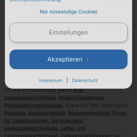
Pro Monat
22,99 €
Nur notwendige Cookies
Durchschnitt pro Monat
23,41 €
Einstellungen
(Alle Preise inkl. MwSt.)
Alle Details
Akzeptieren
|
Impressum
Datenschutz
Für die Tarifbestellung gelten
AGB
,
Datenschutzrichtlinien
,
Widerrufsbelehrung
,
Produktinformationsblatt
, sowie die Tarif-spezifische
Preisliste
,
Sonderpreisliste
,
Roamingpreisliste
,
Preise
für Zusatzoptionen
,
Servicepreise
,
Leistungsbeschreibung
,
Liefer- und
Leistungsbeschreibung
,
Zahlungsbedingungen
der