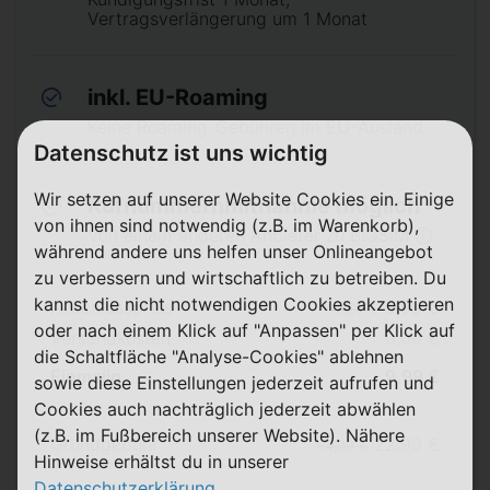
Vertragsverlängerung um 1 Monat
inkl. EU-Roaming
Keine Roaming-Gebühren im EU-Ausland
Datenschutz ist uns wichtig
Wir setzen auf unserer Website Cookies ein. Einige
Rufnummernmitnahme möglich
von ihnen sind notwendig (z.B. im Warenkorb),
Von einem anderen Anbieter zu BIGSIM ⓘ
während andere uns helfen unser Onlineangebot
zu verbessern und wirtschaftlich zu betreiben. Du
kannst die nicht notwendigen Cookies akzeptieren
Anschlusspreis
9,99 €
19,99 €
oder nach einem Klick auf "Anpassen" per Klick auf
Versandkosten
0,00 €
die Schaltfläche "Analyse-Cookies" ablehnen
Einmalig
9,99 €
sowie diese Einstellungen jederzeit aufrufen und
Cookies auch nachträglich jederzeit abwählen
(z.B. im Fußbereich unserer Website). Nähere
Grundgebühr
22,99 €
54,99 €
Hinweise erhältst du in unserer
pro Monat
Datenschutzerklärung
.