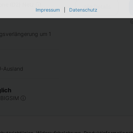
fone (D2) Netz ⓘ
Alle Details
Impressum
|
Datenschutz
agsverlängerung um 1
U-Ausland
lich
u BIGSIM ⓘ