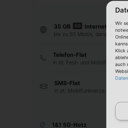
Dat
Wir s
5G
35 GB
Internet-Flat
notwe
bis zu 50 Mbit/s, danach bis 64
Onlin
kanns
Klick
Telefon-Flat
ableh
in dt. Fest- und Mobilfunknetze
auch 
Websi
Daten
SMS-Flat
in dt. Mobilfunknetze
1&1 5G-Netz