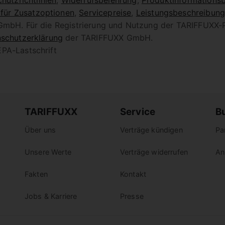
hutzrichtlinien
,
Widerrufsbelehrung
,
Produktinformationsb
 für Zusatzoptionen
,
Servicepreise
,
Leistungsbeschreibun
 GmbH. Für die Registrierung und Nutzung der TARIFFUXX-
schutzerklärung
der TARIFFUXX GmbH.
PA-Lastschrift
TARIFFUXX
Service
B
Über uns
Verträge kündigen
Pa
Unsere Werte
Verträge widerrufen
An
Fakten
Kontakt
Jobs & Karriere
Presse