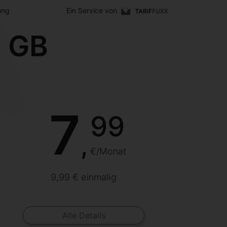
ung
Ein Service von
5 GB
7
99
,
€/Monat
9,99 € einmalig
Alle Details