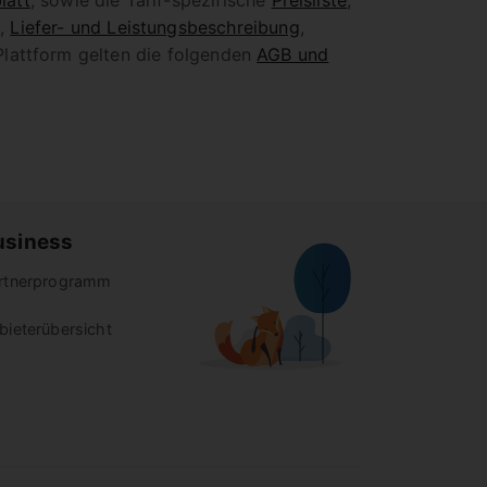
latt
, sowie die Tarif-spezifische
Preisliste
,
g
,
Liefer- und Leistungsbeschreibung
,
Plattform gelten die folgenden
AGB und
usiness
rtnerprogramm
bieterübersicht