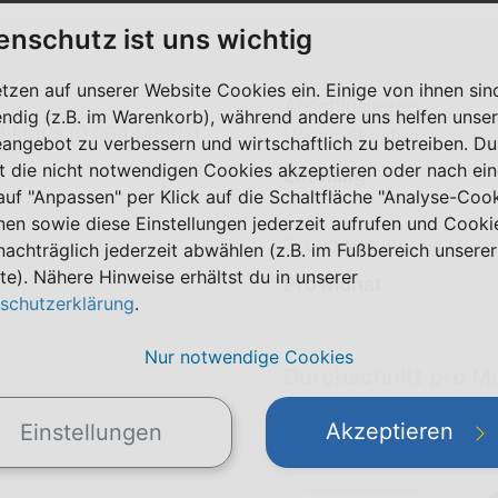
enschutz ist uns wichtig
etzen auf unserer Website Cookies ein. Einige von ihnen sin
Anschlusspreis
ndig (z.B. im Warenkorb), während andere uns helfen unser
 kbit/s (0,064 Mbit/s)
Versandkosten
eangebot zu verbessern und wirtschaftlich zu betreiben. Du
t die nicht notwendigen Cookies akzeptieren oder nach ei
Einmalig
 auf "Anpassen" per Klick auf die Schaltfläche "Analyse-Coo
nen sowie diese Einstellungen jederzeit aufrufen und Cooki
Grundgebühr
|
pro Monat
nachträglich jederzeit abwählen (z.B. im Fußbereich unserer
te). Nähere Hinweise erhältst du in unserer
Pro Monat
schutzerklärung
.
Nur notwendige Cookies
Durchschnitt pro M
(Alle Preise inkl. MwSt.)
Akzeptieren
Einstellungen