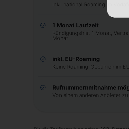
inkl. national Roaming im Voda
1 Monat Laufzeit
Kündigungsfrist 1 Monat, Vertr
Monat
inkl. EU-Roaming
Keine Roaming-Gebühren im E
Rufnummernmitnahme mög
Von einem anderen Anbieter z